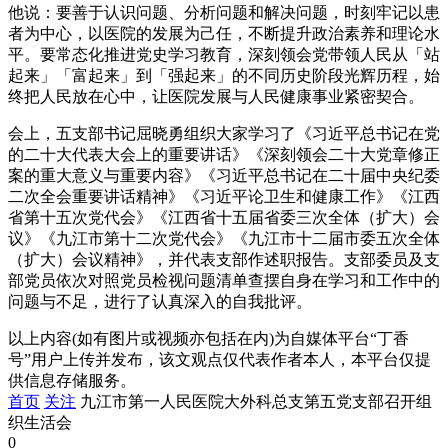
他说：要善于认识问题、分析问题和解决问题，时刻牢记以患
者为中心，以医院的发展为己任，不断提升政治素养和理论水
平。要常态化推进党史学习教育，深刻领会党带领人民从「站
起来」「富起来」到「强起来」的不同历史阶段光辉历程，始
终把人民放在心中，让医院发展与人民健康事业紧密契合。
会上，五支部书记屈晓勇组织大家学习了《习近平总书记在党
的二十大代表大会上的重要讲话》《深刻领会二十大党章修正
案的重大意义与重要内容》《习近平总书记在二十届中央纪委
二次全会重要讲话精神》《习近平论卫生和健康工作》《江西
省第十五次党代会》《江西省十五届省委三次全体（扩大）会
议》《九江市第十二次党代会》《九江市十二届市委五次全体
（扩大）会议精神》，并代表支部作述职报告。支部委员及支
部党员依次对照党员检视问题清单查摆自身在学习和工作中的
问题与不足，进行了认真深入的自我批评。
以上内容(如有图片或视频亦包括在内)为自媒体平台“丁香
号”用户上传并发布，该文观点仅代表作者本人，本平台仅提
供信息存储服务。
首页
关注
九江市第一人民医院大外科总支第五党支部召开组
织生活会
0