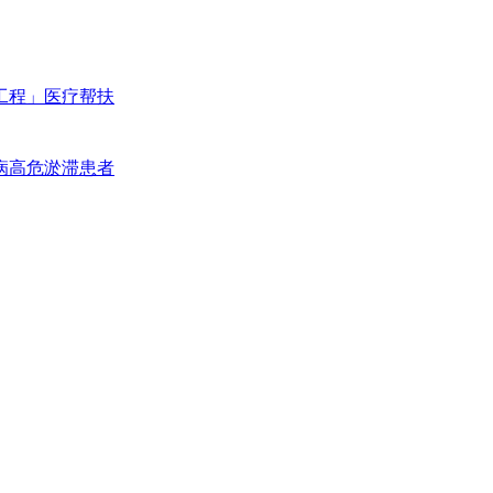
工程」医疗帮扶
病高危淤滞患者