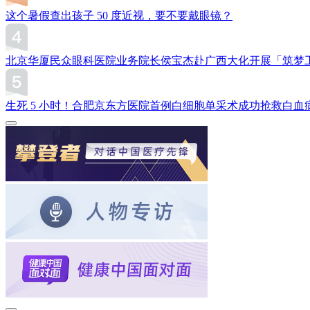
这个暑假查出孩子 50 度近视，要不要戴眼镜？
北京华厦民众眼科医院业务院长侯宝杰赴广西大化开展「筑梦
生死 5 小时！合肥京东方医院首例白细胞单采术成功抢救白血