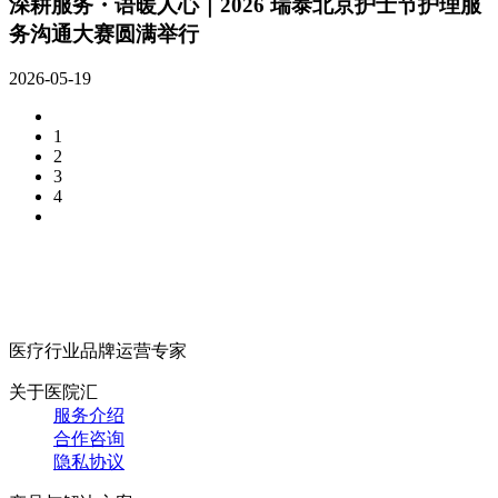
深耕服务・语暖人心｜2026 瑞泰北京护士节护理服
务沟通大赛圆满举行
2026-05-19
1
2
3
4
医疗行业品牌运营专家
关于医院汇
服务介绍
合作咨询
隐私协议