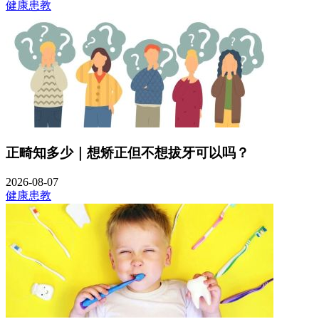
健康患教
正畸知多少｜想矫正但不想拔牙可以吗？
2026-08-07
健康患教