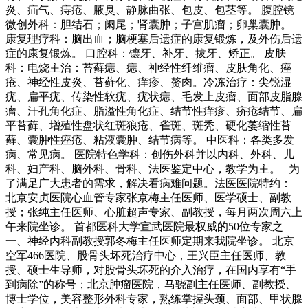
炎、疝气、痔疮、腋臭、静脉曲张、包皮、包茎等。 腹腔镜
微创外科：胆结石；阑尾；肾囊肿；子宫肌瘤；卵巢囊肿。
康复理疗科：脑出血；脑梗塞后遗症的康复锻炼，及外伤后遗
症的康复锻炼。 口腔科：镶牙、补牙、拔牙、矫正。 皮肤
科：电烧主治：苔藓痣、痣、神经性纤维瘤、皮肤角化、痤
疮、神经性皮炎、苔藓化、痒疹、赘肉。冷冻治疗：尖锐湿
疣、扁平疣、传染性软疣、疣状痣、毛发上皮瘤、面部皮脂腺
瘤、汗孔角化症、脂溢性角化症、结节性痒疹、疥疮结节、扁
平苔藓、增殖性盘状红斑狼疮、雀斑、斑秃、硬化萎缩性苔
藓、囊肿性痤疮、粘液囊肿、结节病等。 中医科：各类多发
病、常见病。 医院特色学科：创伤外科并以内科、外科、儿
科、妇产科、脑外科、骨科、法医鉴定中心，教学为主。 为
了满足广大患者的需求，解决看病难问题。法医医院特约：
北京安贞医院心血管专家张京梅主任医师、医学硕士、副教
授；张纯主任医师、心脏超声专家、副教授，每月两次周六上
午来院坐诊。 首都医科大学宣武医院最权威的50位专家之
一、神经内科副教授郭冬梅主任医师定期来我院坐诊。 北京
空军466医院、股骨头坏死治疗中心，王兴臣主任医师、教
授、硕士生导师，对股骨头坏死的介入治疗，在国内享有“手
到病除”的称号；北京肿瘤医院，马骁副主任医师、副教授、
博士学位，美容整形外科专家，熟练掌握头颈、面部、甲状腺