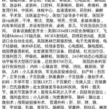
科、核磁共振、多普勒、B超室、胃镜室、心电图室、脑电图
室、急诊科、皮肤科、口腔科、耳鼻喉科、眼科、疼痛科、康
复理疗科、中医科、体检中心、血液透析科、药剂科、麻醉
科、手术室、法医鉴定中心，医技门诊等多个科室。 医院开
设vip病房，干净、整洁、宽敞、明亮，空调、多媒体播放，
内有单间设置，并设有陪伴床、桌椅、茶几、可供洗浴的卫生
间。 设备设施配套齐全：美国GE64排128层全身螺旋CT、飞
利浦Multiva1.5T磁共振、MCRX射线机、四维彩色B超、美国
进口全自动生化机、美国奥林巴斯腹腔镜、电子无痛胃镜、电
子结肠镜、体外碎石机、经颅多普勒、心电图机、脑电图机、
德国费森透析机、全套康复理疗设备、阴道镜、红光治疗仪、
宫颈利普刀、呼吸机、麻醉机、除颤仪、24小时动态心电图运
动平板等大型医疗设备，总投资8760万元。 医院的各科室
诊疗疾病包括： 内科：心脑血管、呼吸、消化、糖尿病、肾
病。 儿科：小儿多发病、常见病及疑难杂症。 妇产科：剖宫
产；正常分娩；子宫肌瘤；卵巢囊肿；子宫脱垂；微创手术。
妇科：不孕不育；宫颈LEP刀；子宫糜烂；无痛人流；宫颈囊
肿；巴氏腺囊肿；处女膜修复等各妇科疾病。 骨科：髋关
节、膝关节置换手术；股骨头坏死介入手术；四肢骨折脱位；
腰、颈间盘突出；小儿斜颈；沟窝囊肿等。 脑科：脑出血；
微创术；颅骨缺损修补术。 普通外科：肝、胆、脾、胰、
肾、甲状腺、乳腺、胃穿孔、肠梗阻、肾囊肿、胆结石、阑尾