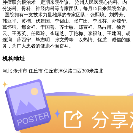
肿瘤联合根治术，定期来院坐诊。 沧州人民医院心内科、内
分泌科、骨科、神经内科等专家团队，每月15日来我院坐诊。
医院拥有一支技术力量雄厚的专家团队：张熙境、刘秀芳、
韩亚平、黄楠、伏建国、李锡山、张广田、李胜芬、孙毓华、
葛怀强、邢金祥、于国善、齐士敏、郑宣祥、马占甫、徐秀
云、王秀英、任凤玲、崔瑞芝、丁艳梅、李福红、王建国、胡
连润、薛西宁、毕志明、张文秀等，以热情、优质、诚信的服
务，为广大患者的健康不懈奋斗。
机构地址
河北 沧州市 任丘市 任丘市津保路口西300米路北