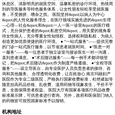
休息区、清新明亮的就医空间、温馨私密的诊疗环境、热情周
到的导医服务等特色服务体系，让女性朋友轻松享受就医服
务，不受拥挤、嘈杂之扰。 医院坚持&quot;以病人为中心
&quot;的人性化服务理念，在医疗领域实施先进的&quot;生理
—心理—社会&quot;和&quot;一人一医一诊室&quot;的医疗模
式，充分保护患者的&quot;私密空间&quot;，用关爱的视角看
待女性病人，充分尊重女性知情权、选择权和隐私权，为病人
创造更加优质便捷的医疗环境。 ● “一站式服务”——提供完整
的门诊一站式医疗服务，以节省患者就医时间。 ●“医患一对
一服务”——每一位患者于独立诊室与接诊医生一对一沟通，
直到患者满意。 ●“术后随访服务”——每一例手术都详细登
记，把&quot;术后随访&quot;作为制度严格遵循。 ●“全程导医
服务”——设立导医台，由专业医护人员负责患者的接待、咨
询和其他服务。 合理透明化收费，让百姓放心 南京玛丽妇产
医院作为专业二级医院，严格执行国家收费标准，杜绝诸如等
随意抬高药品价格、乱收费、滥用药物等现象发生，平价不平
质，全面保障患者权益。 医院大厅有国家各项医疗药品收费
标准展示牌，可供患者进行查询。另外，政府和医保部门纳入
的药物皆可按照国家标准予以报销。
机构地址