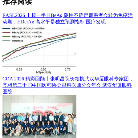
推荐阅读
EASL2026 丨超一半 HBeAg 阴性不确定期患者会转为免疫活
动期，HBcrAg 高水平是独立预测指标
医疗发现
COA 2026 精彩回顾丨张明昌院长领携武汉华厦眼科专家团，
亮相第二十届中国医师协会眼科医师分会年会
武汉华厦眼科
医院