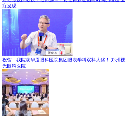
疗发现
祝贺！我院获华厦眼科医院集团眼表学科双料大奖！
郑州视
光眼科医院