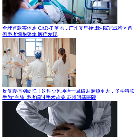
全球首款实体瘤 CAR-T 落地，广州复星禅诚医院完成湾区首
例患者细胞采集
医疗发现
反复腹痛别硬扛！这种少见肿瘤一旦破裂麻烦更大，多学科联
手为“白肺”患者闯过手术难关
苏州明基医院