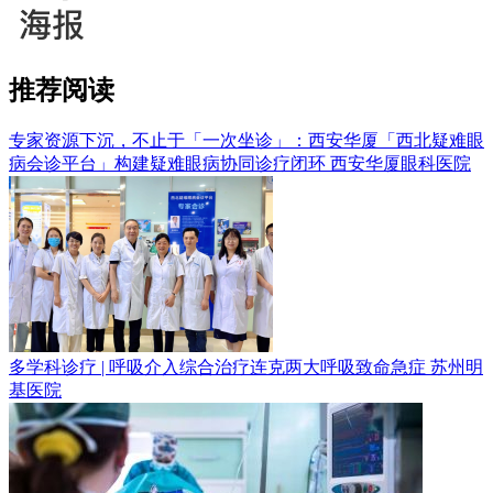
推荐阅读
专家资源下沉，不止于「一次坐诊」：西安华厦「西北疑难眼
病会诊平台」构建疑难眼病协同诊疗闭环
西安华厦眼科医院
多学科诊疗 | 呼吸介入综合治疗连克两大呼吸致命急症
苏州明
基医院