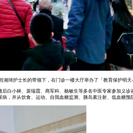
霞业务主任、程湘琦护士长的带领下，在门诊一楼大厅举办了「教育保护
随后白小林、裴瑞霞、商军科、杨敏生等多名中医专家参加义诊
尿病，并从饮食、运动、自我血糖监测、胰岛素注射、低血糖预