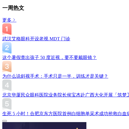
一周热文
更多
武汉艾格眼科开设老视 MDT 门诊
这个暑假查出孩子 50 度近视，要不要戴眼镜？
为什么说斜视手术：手术只是一半，训练才是关键？
北京华厦民众眼科医院业务院长侯宝杰赴广西大化开展「筑梦
生死 5 小时！合肥京东方医院首例白细胞单采术成功抢救白血