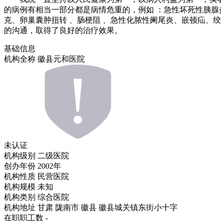
的病例有相当一部分都是病情危重的，例如 ：急性坏死性胰腺炎
克、卵巢囊肿扭转 、肠梗阻 、急性化脓性阑尾炎、嵌顿疝、
的沟通，取得了良好的治疗效果。
基础信息
机构全称
徽县元和医院
未认证
机构级别
二级医院
创办年份
2002年
机构性质
民营医院
机构规模
未知
机构类别
综合医院
机构地址
甘肃 陇南市 徽县 徽县城关镇东街小十字
在职职工数
-