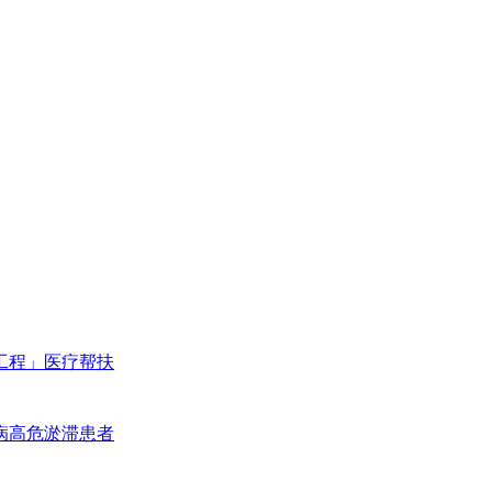
工程」医疗帮扶
病高危淤滞患者