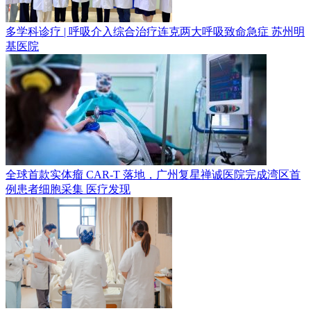
多学科诊疗 | 呼吸介入综合治疗连克两大呼吸致命急症
苏州明
基医院
全球首款实体瘤 CAR-T 落地，广州复星禅诚医院完成湾区首
例患者细胞采集
医疗发现