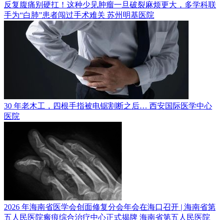
反复腹痛别硬扛！这种少见肿瘤一旦破裂麻烦更大，多学科联
手为“白肺”患者闯过手术难关
苏州明基医院
30 年老木工，四根手指被电锯割断之后…
西安国际医学中心
医院
2026 年海南省医学会创面修复分会年会在海口召开 | 海南省第
五人民医院瘢痕综合治疗中心正式揭牌
海南省第五人民医院