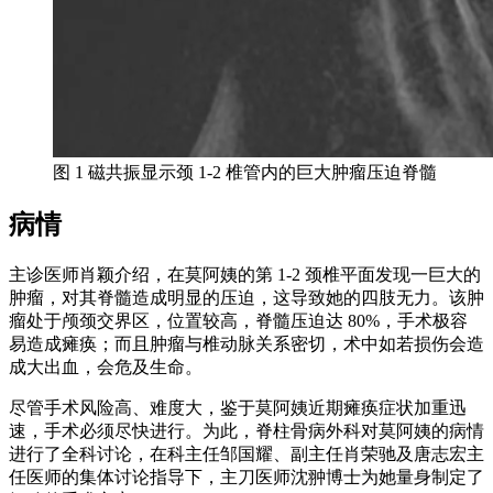
图 1 磁共振显示颈 1-2 椎管内的巨大肿瘤压迫脊髓
病情
主诊医师肖颖介绍，在莫阿姨的第 1-2 颈椎平面发现一巨大的
肿瘤，对其脊髓造成明显的压迫，这导致她的四肢无力。该肿
瘤处于颅颈交界区，位置较高，脊髓压迫达 80%，手术极容
易造成瘫痪；而且肿瘤与椎动脉关系密切，术中如若损伤会造
成大出血，会危及生命。
尽管手术风险高、难度大，鉴于莫阿姨近期瘫痪症状加重迅
速，手术必须尽快进行。为此，脊柱骨病外科对莫阿姨的病情
进行了全科讨论，在科主任邹国耀、副主任肖荣驰及唐志宏主
任医师的集体讨论指导下，主刀医师沈翀博士为她量身制定了