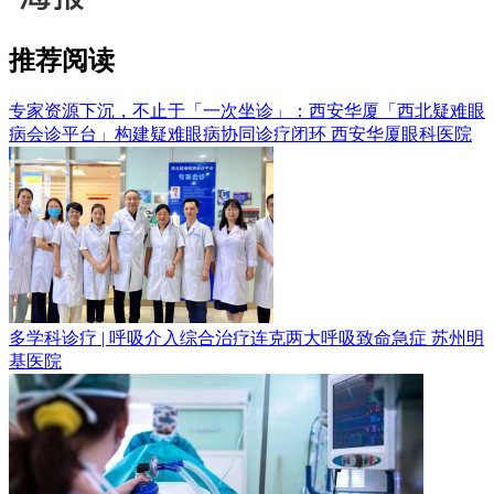
推荐阅读
专家资源下沉，不止于「一次坐诊」：西安华厦「西北疑难眼
病会诊平台」构建疑难眼病协同诊疗闭环
西安华厦眼科医院
多学科诊疗 | 呼吸介入综合治疗连克两大呼吸致命急症
苏州明
基医院