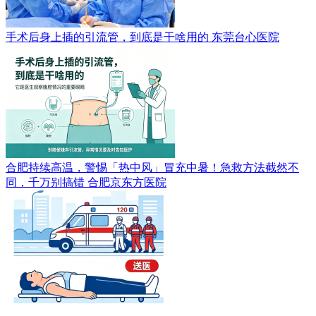
手术后身上插的引流管，到底是干啥用的
东莞台心医院
合肥持续高温，警惕「热中风」冒充中暑！急救方法截然不
同，千万别搞错
合肥京东方医院