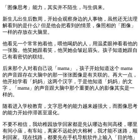
「图像思考」能力，其实并不陌生，与生俱来。
新生儿出生后数周，开始会观察身边的人事物，虽然还无法理
解看到的是什么? 但是他会把看到的情景，像照相的「图像」
一样的存放在大脑里。
他看见一个常常抱着他，喂他喝奶的人，用温柔眼神看着他的
一张脸。他笑她跟着笑，他哭她会皱起眉头。孩子知道她跟自
己有着密切的联结。
后来那个人对着自己说「mama」，孩子开始知道这个 mama
的声音跟存在大脑中的那一张张图像是有关联的。再大一点，
他开始学着「妈妈」这两个汉字，于是他知道「妈妈」的文
字，「mama」的声音跟大脑中那个重要的人的影像其实是一
样的。
随着进入学校教育，文字思考的能力越来越强大，而图像思考
的能力开始停滞甚至退化。
不要不相信，我幼稚园放学回家都是先认哪边有间高楼，哪里
有间小庙，有车站，离家不远处的大榕树，我才能不迷路，顺
利回家。现在找路，都要先在手机导航软件上输入「目的地」