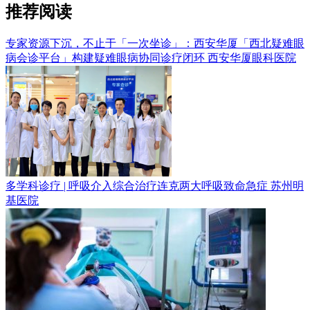
推荐阅读
专家资源下沉，不止于「一次坐诊」：西安华厦「西北疑难眼
病会诊平台」构建疑难眼病协同诊疗闭环
西安华厦眼科医院
多学科诊疗 | 呼吸介入综合治疗连克两大呼吸致命急症
苏州明
基医院