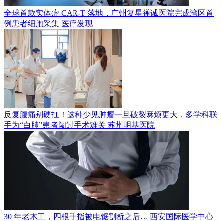
全球首款实体瘤 CAR-T 落地，广州复星禅诚医院完成湾区首
例患者细胞采集
医疗发现
反复腹痛别硬扛！这种少见肿瘤一旦破裂麻烦更大，多学科联
手为“白肺”患者闯过手术难关
苏州明基医院
30 年老木工，四根手指被电锯割断之后…
西安国际医学中心