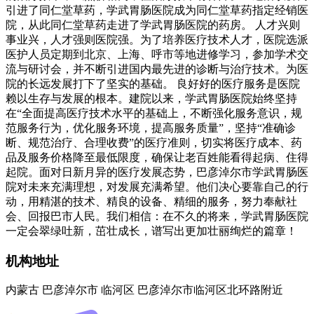
引进了同仁堂草药，学武胃肠医院成为同仁堂草药指定经销医
院，从此同仁堂草药走进了学武胃肠医院的药房。 人才兴则
事业兴，人才强则医院强。为了培养医疗技术人才，医院选派
医护人员定期到北京、上海、呼市等地进修学习，参加学术交
流与研讨会，并不断引进国内最先进的诊断与治疗技术。为医
院的长远发展打下了坚实的基础。 良好好的医疗服务是医院
赖以生存与发展的根本。建院以来，学武胃肠医院始终坚持
在“全面提高医疗技术水平的基础上，不断强化服务意识，规
范服务行为，优化服务环境，提高服务质量”，坚持“准确诊
断、规范治疗、合理收费”的医疗准则，切实将医疗成本、药
品及服务价格降至最低限度，确保让老百姓能看得起病、住得
起院。面对日新月异的医疗发展态势，巴彦淖尔市学武胃肠医
院对未来充满理想，对发展充满希望。他们决心要靠自己的行
动，用精湛的技术、精良的设备、精细的服务，努力奉献社
会、回报巴市人民。我们相信：在不久的将来，学武胃肠医院
一定会翠绿吐新，茁壮成长，谱写出更加壮丽绚烂的篇章！
机构地址
内蒙古 巴彦淖尔市 临河区 巴彦淖尔市临河区北环路附近