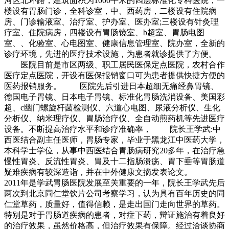
河区北环路，建筑面积为1000平米的四层标准化专科医院，一
楼设有胃肠门诊，全科诊室，中、西药房，二楼设有住院病
房、门诊输液室、治疗室、护办室、医办室;三楼设有针灸理
疗室、住院病房，四楼设有胃肠镜室、b超室、胃肠电图
室、、化验室、心电图室、健康信息管理室、院办室，全新的
诊疗环境，先进的医疗技术设施，为患者就诊提供了方便。
医院目前是市区两级、职工居民医保定点医院，农村合作
医疗定点医院，开设有医保报销窗口可为患者提供快捷方便的
医药报销服务。 医院先后引进日本超细无痛经鼻胃镜、
德国电子胃镜、日本电子胃镜、标准化胃肠洗消设备、美国彩
超、c幽门螺旋杆菌检测仪、六道心电图、尿液分析仪、生化
分析仪、纳米理疗仪、胃肠治疗仪、全自动煎药机等先进医疗
设备。不断提高治疗水平和诊疗准确率， 院长王学武:中
西医结合副主任医师，胃肠专家，毕业于黑龙江中医药大学，
本科学士学位，从事中西医结合胃肠病研究20多年，在治疗急
慢性胃炎、反流性胃炎、胃及十二指肠溃疡、胃下垂等胃肠道
疑难疾病有较深造诣，并在中外健康文摘发表论文。
2011年是学武胃肠医院发展至关重要的一年，院长王学武先后
两次到北京同仁堂饮片公司考察学习，认为具有百年历史的同
仁堂草药，质量好，值得信赖，是走出国门走向世界的草药。
特别是对于胃肠道疾病的患者，对症下药，辩证施治有着良好
的治疗效果，虽然价格高，但治疗效果有保障。经过洽谈协商