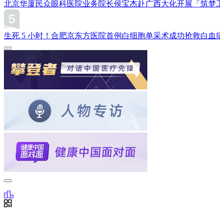
北京华厦民众眼科医院业务院长侯宝杰赴广西大化开展「筑梦
生死 5 小时！合肥京东方医院首例白细胞单采术成功抢救白血