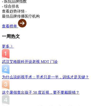
-
医院品牌指数
-
综合排名
查看趋势详情
最佳品牌传播医疗机构
查看榜单
一周热文
更多
武汉艾格眼科开设老视 MDT 门诊
为什么说斜视手术：手术只是一半，训练才是关键？
这个暑假查出孩子 50 度近视，要不要戴眼镜？