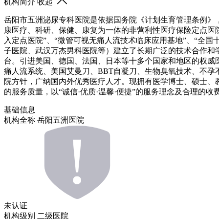
机构简介
收起
岳阳市五洲泌尿专科医院是依据国务院《计划生育管理条例》
康医疗、科研、保健、康复为一体的非营利性医疗保险定点医院
入定点医院”、“微管可视无痛人流技术临床应用基地”、“全
子医院、武汉万杰男科医院等）建立了长期广泛的技术合作和
台。引进美国、德国、法国、日本等十多个国家和地区的权威
痛人流系统、美国艾曼刀、BBT自凝刀、生物臭氧技术、不
院方针，广纳国内外优秀医疗人才。现拥有医学博士、硕士、
的服务质量，以“诚信·优质·温馨·便捷”的服务理念及合理
基础信息
机构全称
岳阳五洲医院
未认证
机构级别
二级医院