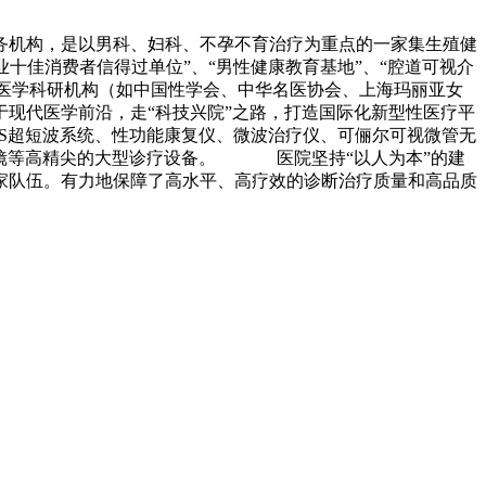
务机构，是以男科、妇科、不孕不育治疗为重点的一家集生殖健
十佳消费者信得过单位”、“男性健康教育基地”、“腔道可视介
、医学科研机构（如中国性学会、中华名医协会、上海玛丽亚女
现代医学前沿，走“科技兴院”之路，打造国际化新型性医疗平
S超短波系统、性功能康复仪、微波治疗仪、可俪尔可视微管无
阴道镜等高精尖的大型诊疗设备。 医院坚持“以人为本”的建
家队伍。有力地保障了高水平、高疗效的诊断治疗质量和高品质