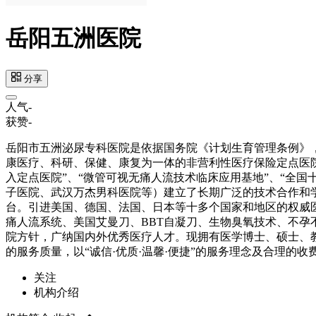
岳阳五洲医院
分享
人气
-
获赞
-
岳阳市五洲泌尿专科医院是依据国务院《计划生育管理条例》
康医疗、科研、保健、康复为一体的非营利性医疗保险定点医院
入定点医院”、“微管可视无痛人流技术临床应用基地”、“全
子医院、武汉万杰男科医院等）建立了长期广泛的技术合作和
台。引进美国、德国、法国、日本等十多个国家和地区的权威
痛人流系统、美国艾曼刀、BBT自凝刀、生物臭氧技术、不
院方针，广纳国内外优秀医疗人才。现拥有医学博士、硕士、
的服务质量，以“诚信·优质·温馨·便捷”的服务理念及合理
关注
机构介绍