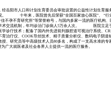
，经岳阳市人口和计划生育委员会审批设置的公益性计划生育服
。 十年来，医院曾先后荣获“全国百家放心医院”、 “行业
国十佳不孕不育研究所”等荣誉称号，与国内多家一流的医疗机构
学术交流机制，年均诊治门诊病人5万余人次。 医院立足于
医学诊疗技术；配备了国内外先进前列腺腔道可视治疗系统、CR
孕不育治疗仪、COOK导丝技术、精子质量分析仪、数码电子
教授、研究员等中高级技术人员80多名，构成了一支高水准的专
的收费为广大就医者及社会各界人士提供一流的医疗服务。