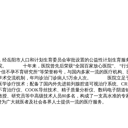
，经岳阳市人口和计划生育委员会审批设置的公益性计划生育服
。 十年来，医院曾先后荣获“全国百家放心医院”、 “行业
国十佳不孕不育研究所”等荣誉称号，与国内多家一流的医疗机构
学术交流机制，年均诊治门诊病人5万余人次。 医院立足于
医学诊疗技术；配备了国内外先进前列腺腔道可视治疗系统、CR
孕不育治疗仪、COOK导丝技术、精子质量分析仪、数码电子
教授、研究员等中高级技术人员80多名，构成了一支高水准的专
的收费为广大就医者及社会各界人士提供一流的医疗服务。