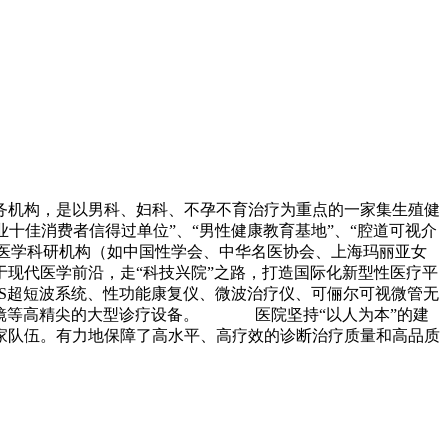
务机构，是以男科、妇科、不孕不育治疗为重点的一家集生殖健
十佳消费者信得过单位”、“男性健康教育基地”、“腔道可视介
、医学科研机构（如中国性学会、中华名医协会、上海玛丽亚女
现代医学前沿，走“科技兴院”之路，打造国际化新型性医疗平
S超短波系统、性功能康复仪、微波治疗仪、可俪尔可视微管无
阴道镜等高精尖的大型诊疗设备。 医院坚持“以人为本”的建
家队伍。有力地保障了高水平、高疗效的诊断治疗质量和高品质