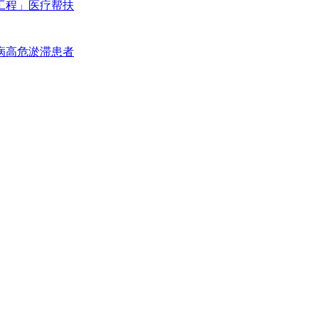
工程」医疗帮扶
病高危淤滞患者