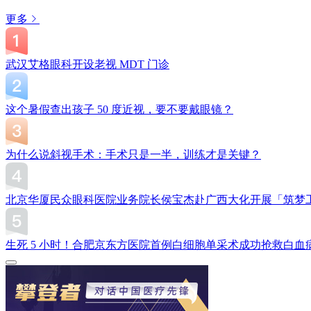
更多
武汉艾格眼科开设老视 MDT 门诊
这个暑假查出孩子 50 度近视，要不要戴眼镜？
为什么说斜视手术：手术只是一半，训练才是关键？
北京华厦民众眼科医院业务院长侯宝杰赴广西大化开展「筑梦
生死 5 小时！合肥京东方医院首例白细胞单采术成功抢救白血