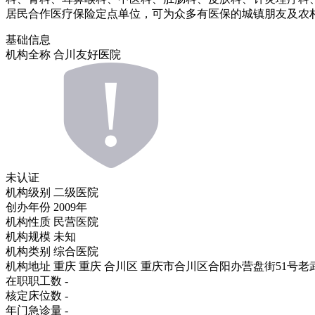
居民合作医疗保险定点单位，可为众多有医保的城镇朋友及农
基础信息
机构全称
合川友好医院
未认证
机构级别
二级医院
创办年份
2009年
机构性质
民营医院
机构规模
未知
机构类别
综合医院
机构地址
重庆 重庆 合川区 重庆市合川区合阳办营盘街51号老
在职职工数
-
核定床位数
-
年门急诊量
-