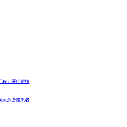
工程」医疗帮扶
病高危淤滞患者