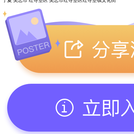
宁夏 吴忠市 红寺堡区 吴忠市红寺堡区红寺堡镇文化街