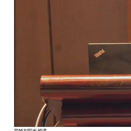
荣晗副院长授课