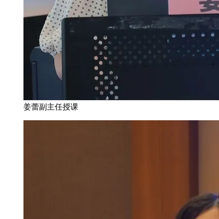
姜蕾副主任授课