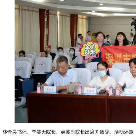
林怿昊书记、李笑天院长、吴波副院长出席并致辞。活动还邀