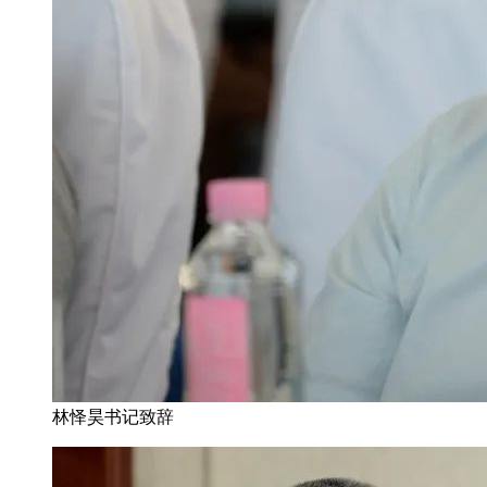
林怿昊书记致辞