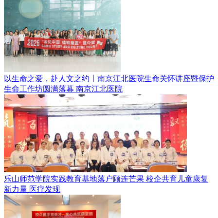
以生命之爱，赴人文之约丨南京江北医院生命关怀讲座暨保护
生命工作坊圆满落幕
南京江北医院
乐山师范学院实践教育基地落户顾连芒果 校企共育儿童康复
新力量
医疗发现