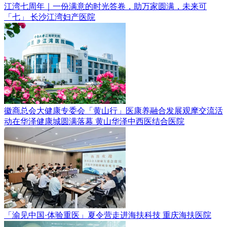
江湾七周年｜一份满意的时光答卷，助万家圆满，未来可
「七」
长沙江湾妇产医院
徽商总会大健康专委会「黄山行」医康养融合发展观摩交流活
动在华泽健康城圆满落幕
黄山华泽中西医结合医院
「渝见中国·体验重医」夏令营走进海扶科技
重庆海扶医院