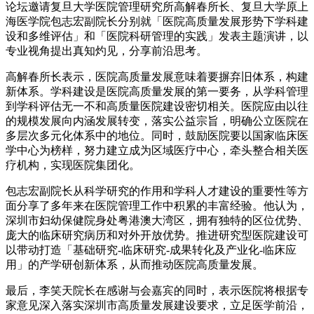
论坛邀请复旦大学医院管理研究所高解春所长、复旦大学原上
海医学院包志宏副院长分别就「医院高质量发展形势下学科建
设和多维评估」和「医院科研管理的实践」发表主题演讲，以
专业视角提出真知灼见，分享前沿思考。
高解春所长表示，医院高质量发展意味着要摒弃旧体系，构建
新体系。学科建设是医院高质量发展的第一要务，从学科管理
到学科评估无一不和高质量医院建设密切相关。医院应由以往
的规模发展向内涵发展转变，落实公益宗旨，明确公立医院在
多层次多元化体系中的地位。同时，鼓励医院要以国家临床医
学中心为榜样，努力建立成为区域医疗中心，牵头整合相关医
疗机构，实现医院集团化。
包志宏副院长从科学研究的作用和学科人才建设的重要性等方
面分享了多年来在医院管理工作中积累的丰富经验。他认为，
深圳市妇幼保健院身处粤港澳大湾区，拥有独特的区位优势、
庞大的临床研究病历和对外开放优势。推进研究型医院建设可
以带动打造「基础研究-临床研究-成果转化及产业化-临床应
用」的产学研创新体系，从而推动医院高质量发展。
最后，李笑天院长在感谢与会嘉宾的同时，表示医院将根据专
家意见深入落实深圳市高质量发展建设要求，立足医学前沿，