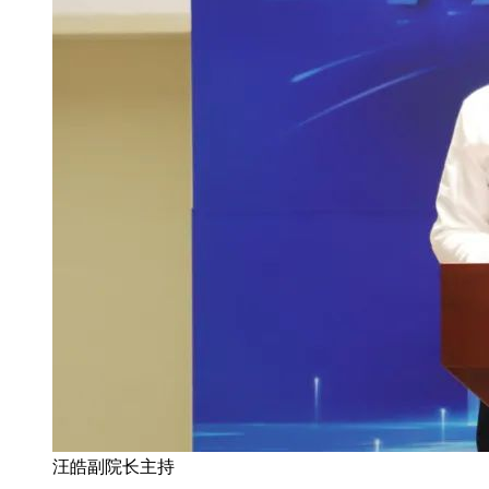
汪皓副院长主持