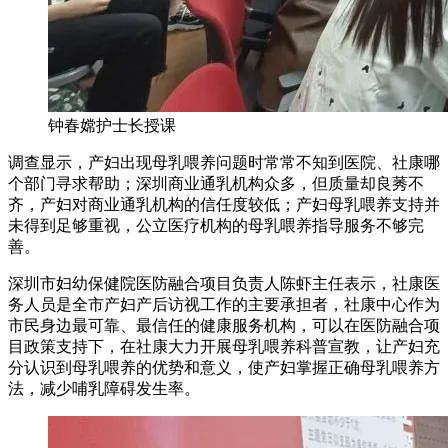
钟春嫦护士长授课
调查显示，产妇出现母乳喂养问题时常常不知到医院、社康哪
个部门寻求帮助；深圳商业通乳机构众多，但质量却良莠不
齐，产妇对商业通乳机构的信任度较低；产妇母乳喂养支持并
未得到足够重视，公立医疗机构的母乳喂养指导服务不够完
善。
深圳市妇幼保健院医防融合项目负责人陈虾主任表示，社康医
务人员是全市产妇产后访视工作的主要承担者，社康中心作为
市民身边最可靠、最信任的健康服务机构，可以在医防融合项
目政策支持下，在社康大力开展母乳喂养科普宣教，让产妇充
分认识到母乳喂养的优势和意义，使产妇掌握正确母乳喂养方
法，减少哺乳障碍发生率。