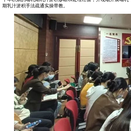
期乳汁淤积手法疏通实操带教。