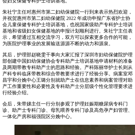
会妇女保健专科护士培训基地。
朱社宁主任对惠州市第二妇幼保健院一行到来表示热烈欢迎，
并祝贺惠州市第二妇幼保健院 2022 年成功申报广东省护士协
会儿童保健专科护士培训基地，也祝国家级助产专科护士培训
基地和省级妇女保健基地的申报计划顺利进行。朱社宁主任表
示，希望通过互相交流学习，双方可以探索更多合作的可能，
为医院护理事业的发展输送源源不断的动力和源泉。
其后，护理部赵晓雯干事向大家汇报了深圳市妇幼保健院护理
部创建中国妇幼保健协会专科助产士培训基地申请材料的准备
及两期带教专科助产士的思路和经验。产科陈丽华护士长则从
产科专科临床带教和综合带教要求进行了经验分享。病案室邓
昌宇和分娩中心王璐分别就助产士在信息素养和病案管理对助
产工作重要性和必要性及专科助产士分层级个性化管理要求进
行经验介绍。
会后，朱带娣主任一行分别参观了护理妊娠期糖尿病专科门
诊、助产士专科门诊、母乳喂养专科门诊及高危孕产妇管理、
一体化产房和福强院区分娩中心。