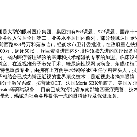
是大型的眼科医疗集团。集团拥有863课题、973课题、国家
业务收入位居全国第二，业务水平居国内前列，部分领域达国际
西路889号万和苑东临)，经衡水市卫计委批准，在政府重点
00万，病床50张 ，斥巨资引进国内外眼科领域先进的医疗设
内、省内医疗管理经验的医师和技术精湛的专家的加盟。临床设
业科室。在近视准分子激光手术、糖尿病性视网膜病变、角膜移植
色重点专业，由拥有上万例手术经验的医生任学科带头人，技
子相结合已成为矫正近视的世界顶尖技术，是近视患者摘掉眼
子激光系统、拓普康OCT、法国Moria SBK角膜刀、美国爱尔康
Lmasitor等高端设备， 目前已成为河北省东南部地区医疗完
理念，竭诚为社会各界提供一流的眼科诊疗及保健服务。