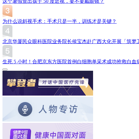
这个暑假查出孩子 50 度近视，要不要戴眼镜？
为什么说斜视手术：手术只是一半，训练才是关键？
北京华厦民众眼科医院业务院长侯宝杰赴广西大化开展「筑梦
生死 5 小时！合肥京东方医院首例白细胞单采术成功抢救白血