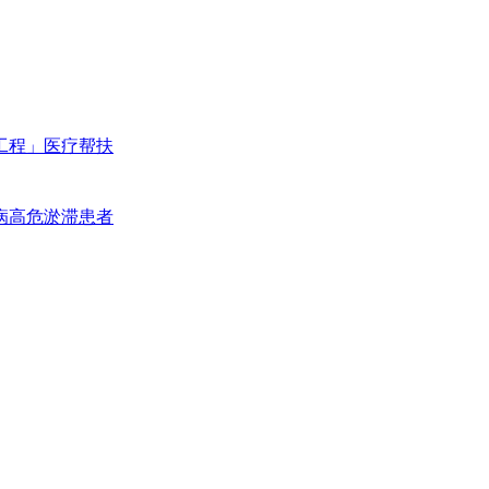
工程」医疗帮扶
病高危淤滞患者