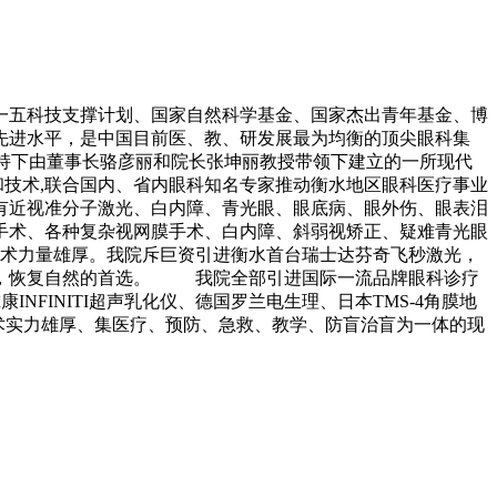
十一五科技支撑计划、国家自然科学基金、国家杰出青年基金、博
先进水平，是中国目前医、教、研发展最为均衡的顶尖眼科集
扶持下由董事长骆彦丽和院长张坤丽教授带领下建立的一所现代
备和技术,联合国内、省内眼科知名专家推动衡水地区眼科医疗事业
有近视准分子激光、白内障、青光眼、眼底病、眼外伤、眼表泪
手术、各种复杂视网膜手术、白内障、斜弱视矫正、疑难青光眼
术力量雄厚。我院斥巨资引进衡水首台瑞士达芬奇飞秒激光，
镜，恢复自然的首选。 我院全部引进国际一流品牌眼科诊疗
INFINITI超声乳化仪、德国罗兰电生理、日本TMS-4角膜地
善、技术实力雄厚、集医疗、预防、急救、教学、防盲治盲为一体的现