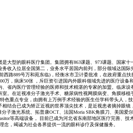
是大型的眼科医疗集团。集团拥有863课题、973课题、国家
业务收入位居全国第二，业务水平居国内前列，部分领域达国际
西路889号万和苑东临)，经衡水市卫计委批准，在政府重点
00万，病床50张 ，斥巨资引进国内外眼科领域先进的医疗设
内、省内医疗管理经验的医师和技术精湛的专家的加盟。临床设
业科室。在近视准分子激光手术、糖尿病性视网膜病变、角膜移植
色重点专业，由拥有上万例手术经验的医生任学科带头人，技
子相结合已成为矫正近视的世界顶尖技术，是近视患者摘掉眼
子激光系统、拓普康OCT、法国Moria SBK角膜刀、美国爱尔康
Lmasitor等高端设备， 目前已成为河北省东南部地区医疗完
理念，竭诚为社会各界提供一流的眼科诊疗及保健服务。