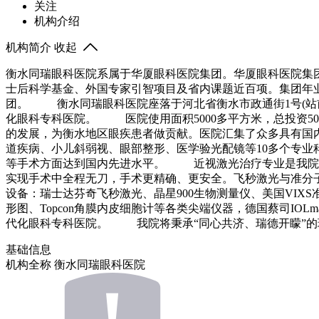
关注
机构介绍
机构简介
收起
衡水同瑞眼科医院系属于华厦眼科医院集团。华厦眼科医院集团
士后科学基金、外国专家引智项目及省内课题近百项。集团年
团。 衡水同瑞眼科医院座落于河北省衡水市政通街1号(站前
化眼科专科医院。 医院使用面积5000多平方米，总投资50
的发展，为衡水地区眼疾患者做贡献。医院汇集了众多具有国
道疾病、小儿斜弱视、眼部整形、医学验光配镜等10多个专
等手术方面达到国内先进水平。 近视激光治疗专业是我院特
实现手术中全程无刀，手术更精确、更安全。飞秒激光与准分
设备：瑞士达芬奇飞秒激光、晶星900生物测量仪、美国VIXS准分
形图、Topcon角膜内皮细胞计等各类尖端仪器，德国蔡司IO
代化眼科专科医院。 我院将秉承“同心共济、瑞德开矇”的
基础信息
机构全称
衡水同瑞眼科医院