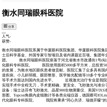
衡水同瑞眼科医院
分享
人气
-
获赞
-
衡水同瑞眼科医院系属于华厦眼科医院集团。华厦眼科医院集团
士后科学基金、外国专家引智项目及省内课题近百项。集团年
团。 衡水同瑞眼科医院座落于河北省衡水市政通街1号(站前
化眼科专科医院。 医院使用面积5000多平方米，总投资50
的发展，为衡水地区眼疾患者做贡献。医院汇集了众多具有国
道疾病、小儿斜弱视、眼部整形、医学验光配镜等10多个专
等手术方面达到国内先进水平。 近视激光治疗专业是我院特
实现手术中全程无刀，手术更精确、更安全。飞秒激光与准分
设备：瑞士达芬奇飞秒激光、晶星900生物测量仪、美国VIXS准分
形图、Topcon角膜内皮细胞计等各类尖端仪器，德国蔡司IO
代化眼科专科医院。 我院将秉承“同心共济、瑞德开矇”的