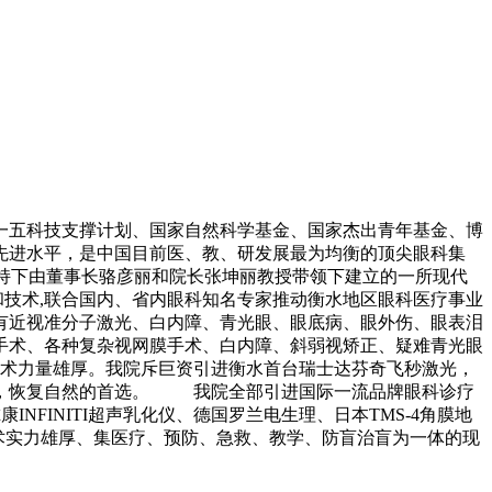
十一五科技支撑计划、国家自然科学基金、国家杰出青年基金、博
先进水平，是中国目前医、教、研发展最为均衡的顶尖眼科集
扶持下由董事长骆彦丽和院长张坤丽教授带领下建立的一所现代
备和技术,联合国内、省内眼科知名专家推动衡水地区眼科医疗事业
有近视准分子激光、白内障、青光眼、眼底病、眼外伤、眼表泪
手术、各种复杂视网膜手术、白内障、斜弱视矫正、疑难青光眼
术力量雄厚。我院斥巨资引进衡水首台瑞士达芬奇飞秒激光，
镜，恢复自然的首选。 我院全部引进国际一流品牌眼科诊疗
INFINITI超声乳化仪、德国罗兰电生理、日本TMS-4角膜地
善、技术实力雄厚、集医疗、预防、急救、教学、防盲治盲为一体的现