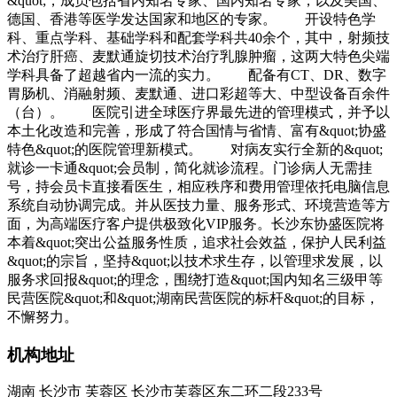
&quot;，成员包括省内知名专家、国内知名专家，以及美国、
德国、香港等医学发达国家和地区的专家。 开设特色学
科、重点学科、基础学科和配套学科共40余个，其中，射频技
术治疗肝癌、麦默通旋切技术治疗乳腺肿瘤，这两大特色尖端
学科具备了超越省内一流的实力。 配备有CT、DR、数字
胃肠机、消融射频、麦默通、进口彩超等大、中型设备百余件
（台）。 医院引进全球医疗界最先进的管理模式，并予以
本土化改造和完善，形成了符合国情与省情、富有&quot;协盛
特色&quot;的医院管理新模式。 对病友实行全新的&quot;
就诊一卡通&quot;会员制，简化就诊流程。门诊病人无需挂
号，持会员卡直接看医生，相应秩序和费用管理依托电脑信息
系统自动协调完成。并从医技力量、服务形式、环境营造等方
面，为高端医疗客户提供极致化VIP服务。长沙东协盛医院将
本着&quot;突出公益服务性质，追求社会效益，保护人民利益
&quot;的宗旨，坚持&quot;以技术求生存，以管理求发展，以
服务求回报&quot;的理念，围绕打造&quot;国内知名三级甲等
民营医院&quot;和&quot;湖南民营医院的标杆&quot;的目标，
不懈努力。
机构地址
湖南 长沙市 芙蓉区 长沙市芙蓉区东二环二段233号