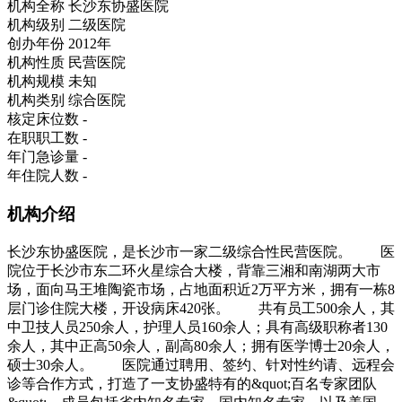
机构全称
长沙东协盛医院
机构级别
二级医院
创办年份
2012年
机构性质
民营医院
机构规模
未知
机构类别
综合医院
核定床位数
-
在职职工数
-
年门急诊量
-
年住院人数
-
机构介绍
长沙东协盛医院，是长沙市一家二级综合性民营医院。 医
院位于长沙市东二环火星综合大楼，背靠三湘和南湖两大市
场，面向马王堆陶瓷市场，占地面积近2万平方米，拥有一栋8
层门诊住院大楼，开设病床420张。 共有员工500余人，其
中卫技人员250余人，护理人员160余人；具有高级职称者130
余人，其中正高50余人，副高80余人；拥有医学博士20余人，
硕士30余人。 医院通过聘用、签约、针对性约请、远程会
诊等合作方式，打造了一支协盛特有的&quot;百名专家团队