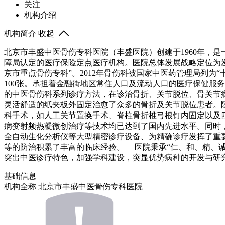
关注
机构介绍
机构简介
收起
北京市丰盛中医骨伤专科医院（丰盛医院）创建于1960年，
障局认定的医疗保险定点医疗机构。医院总体发展战略定位为发挥
京市重点骨伤专科”。2012年骨伤科被国家中医药管理局列为
100张。承担着金融街地区常住人口及流动人口的医疗保健服
的中医骨伤科系列诊疗方法，在诊治骨折、关节脱位、骨关节
灵活舒适的纸夹板外固定治愈了众多的骨折及关节脱位患者。
科手术，如人工关节置换手术、脊柱骨折椎弓根钉内固定以及
病变射频热凝微创治疗等技术均已达到了国内先进水平。同时
全自动生化分析仪等大型精密诊疗设备、为精确诊疗发挥了重
等的防治积累了丰富的临床经验。 医院秉承“仁、和、精、诚
突出中医诊疗特色，加强学科建设，突显优势病种的开发与研
基础信息
机构全称
北京市丰盛中医骨伤专科医院