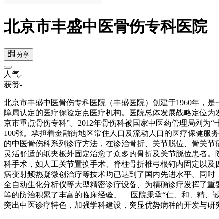
北京市丰盛中医骨伤专科医院
分享
人气
-
获赞
-
北京市丰盛中医骨伤专科医院（丰盛医院）创建于1960年，
障局认定的医疗保险定点医疗机构。医院总体发展战略定位为发挥
京市重点骨伤专科”。2012年骨伤科被国家中医药管理局列为
100张。承担着金融街地区常住人口及流动人口的医疗保健服
的中医骨伤科系列诊疗方法，在诊治骨折、关节脱位、骨关节
灵活舒适的纸夹板外固定治愈了众多的骨折及关节脱位患者。
科手术，如人工关节置换手术、脊柱骨折椎弓根钉内固定以及
病变射频热凝微创治疗等技术均已达到了国内先进水平。同时
全自动生化分析仪等大型精密诊疗设备、为精确诊疗发挥了重
等的防治积累了丰富的临床经验。 医院秉承“仁、和、精、诚
突出中医诊疗特色，加强学科建设，突显优势病种的开发与研