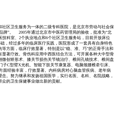
复和社区卫生服务为一体的二级专科医院，是北京市劳动与社会保
牌”。 2005年通过北京市中医药管理局的验收，批准为“北
个医技科室、2个执业地点和6个社区卫生服务站，目前开放床位
基础，经过多年的临床医疗实践，医院形成了一套具有自身特色
等方面，临床疗效显著，特别是以“稳、准、巧”的正骨手法和
有显著疗效。骨伤科应用中西医结合方法，可开展各种大中型骨
翻微创矫形术、膝关节损伤关节镜治疗、椎间孔镜技术、椎间盘
门子C型臂X光机、智能下肢关节康复器、电脑颈腰椎牵引床、
方面经验丰富，疗效显著。内科病房对心脑血管疾病、老年病
务理念。努力继承和发扬祖国医学，实行名医、名科、名院战略，
群众的卫生保健事业做出新的贡献。