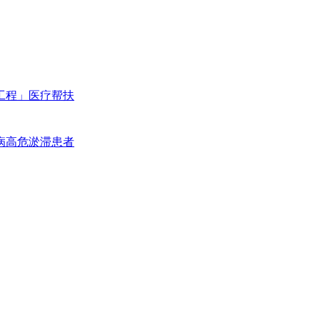
工程」医疗帮扶
病高危淤滞患者