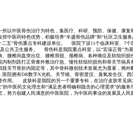
是一所以中医骨伤治疗为特色，集医疗、科研、预防、保健、康
中医药特色优势，积极培养“丰盛骨伤品牌”和“社区卫生服务品
“十二五”骨伤重点专科建设单位。 医院下设11个临床科室、7
务及公共卫生服务。 骨伤科是我院重点科室，以“宏庙正骨”为
病、腰椎间盘突出症、腰椎滑脱、颈椎病、各种痛症及软组织损伤
院内制剂跌打正骨膏外敷治疗急、慢性软组织损伤和骨关节病具
四肢关节骨折内固定等，其中骨科微创技术发展尤为显著，拇外
，医院拥有DR数字X光机、关节镜、骨密度仪、臭氧发生仪、西
要作用。 皮肤科是我院的另一个重要专科，在治疗皮肤常见病
”的中医药文化理念和“满足患者明确和隐含的心理需求”的服
究，努力创建人民满意的中医医院，为中医药事业的发展及人民