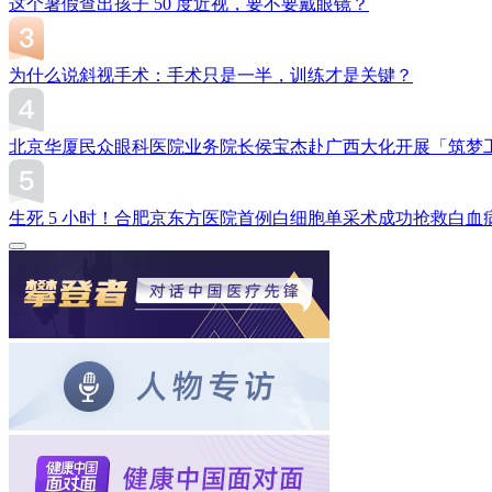
这个暑假查出孩子 50 度近视，要不要戴眼镜？
为什么说斜视手术：手术只是一半，训练才是关键？
北京华厦民众眼科医院业务院长侯宝杰赴广西大化开展「筑梦
生死 5 小时！合肥京东方医院首例白细胞单采术成功抢救白血