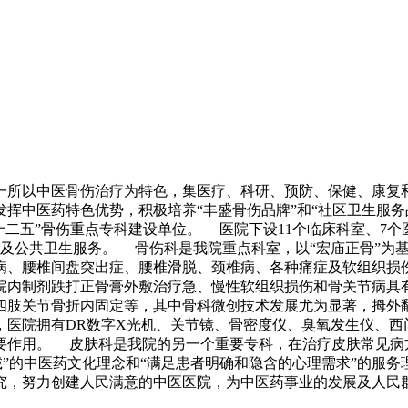
是一所以中医骨伤治疗为特色，集医疗、科研、预防、保健、康
中医药特色优势，积极培养“丰盛骨伤品牌”和“社区卫生服务品
“十二五”骨伤重点专科建设单位。 医院下设11个临床科室、7
务及公共卫生服务。 骨伤科是我院重点科室，以“宏庙正骨”为
病、腰椎间盘突出症、腰椎滑脱、颈椎病、各种痛症及软组织损伤
院内制剂跌打正骨膏外敷治疗急、慢性软组织损伤和骨关节病具
四肢关节骨折内固定等，其中骨科微创技术发展尤为显著，拇外
，医院拥有DR数字X光机、关节镜、骨密度仪、臭氧发生仪、西
要作用。 皮肤科是我院的另一个重要专科，在治疗皮肤常见病
”的中医药文化理念和“满足患者明确和隐含的心理需求”的服
究，努力创建人民满意的中医医院，为中医药事业的发展及人民