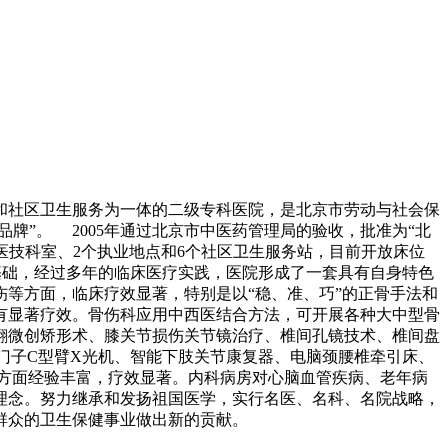
复和社区卫生服务为一体的二级专科医院，是北京市劳动与社会保
牌”。 2005年通过北京市中医药管理局的验收，批准为“北
个医技科室、2个执业地点和6个社区卫生服务站，目前开放床位
基础，经过多年的临床医疗实践，医院形成了一套具有自身特色
等方面，临床疗效显著，特别是以“稳、准、巧”的正骨手法和
有显著疗效。骨伤科应用中西医结合方法，可开展各种大中型骨
翻微创矫形术、膝关节损伤关节镜治疗、椎间孔镜技术、椎间盘
门子C型臂X光机、智能下肢关节康复器、电脑颈腰椎牵引床、
方面经验丰富，疗效显著。内科病房对心脑血管疾病、老年病
务理念。努力继承和发扬祖国医学，实行名医、名科、名院战略，
群众的卫生保健事业做出新的贡献。