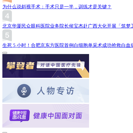
为什么说斜视手术：手术只是一半，训练才是关键？
北京华厦民众眼科医院业务院长侯宝杰赴广西大化开展「筑梦
生死 5 小时！合肥京东方医院首例白细胞单采术成功抢救白血