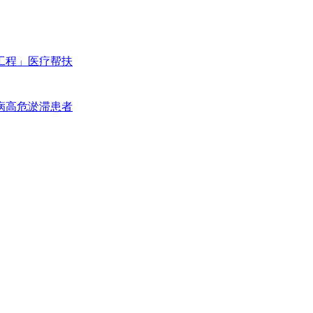
工程」医疗帮扶
病高危淤滞患者