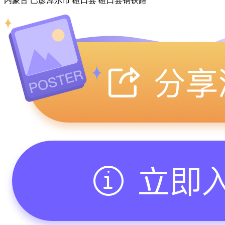
内蒙古 巴彦淖尔市 磴口县 磴口县钢铁路