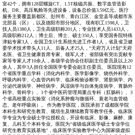
室42个，拥有128层螺旋CT、1.5T核磁共振、数字血管造影
机、DR、高压氧舱等先进设备，设备总价值3.59亿元。医疗
服务主要覆盖新都区、彭州市、青白江区、金堂县等成都市东
北部县（区），以及德阳市部分地区。 现有职工1598人，卫
技人员1380人，卫生高级职称201人；专业技术人员1433人，
高级职称212人；博士后、博士、硕士350人；享受国务院特殊
津贴专家3人，全国卫生计生系统先进工作者1人，省及省卫健
委学术技术带头人11人、后备人才25人，“天府万人计划”天府
名医、省卫生健康首席专家、领军人才、省部级有突出贡献专
家等专家人才10余人，各级学会协会任职副主任委员及以上20
余人，其中3人担任全国医学专委会副主任委员。 医院现有12
个省医学重点学科（消化内科学、医学影像学、烧伤外科学、
呼吸内科学、心血管内科学、临床检验诊断学、肾脏病学、内
分泌代谢病学、神经病学、风湿病学与自体免疫病学、胃肠外
科学、骨科学）、1个省中医药管理局重点专科（肛肠科）、3
个省高校重点实验室（消化系肿瘤与微循环、衰老与血管稳
态、老年呼吸病）。 作为教学医院，医院承担了成都医学院
本科生和研究生教育、规培生及继续教育等教学任务。临床医
学专业为专业硕士学位授权点，开设有临床、影像、麻醉、康
复、儿科五个本科专业。医院为“省级临床医学硕士专业学位
研究生教育实践基地”，临床医学实验教学中心为国家级虚拟