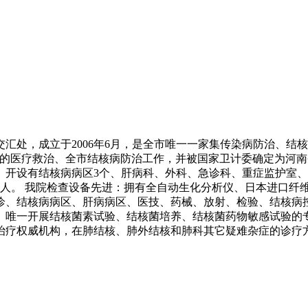
汇处，成立于2006年6月，是全市唯一一家集传染病防治、结
病的医疗救治、全市结核病防治工作，并被国家卫计委确定为河南
医院。开设有结核病病区3个、肝病科、外科、急诊科、重症监护
2人。 我院检查设备先进：拥有全自动生化分析仪、日本进口纤维支
诊、结核病病区、肝病病区、医技、药械、放射、检验、结核病
、唯一开展结核菌素试验、结核菌培养、结核菌药物敏感试验的
治疗权威机构，在肺结核、肺外结核和肺科其它疑难杂症的诊疗