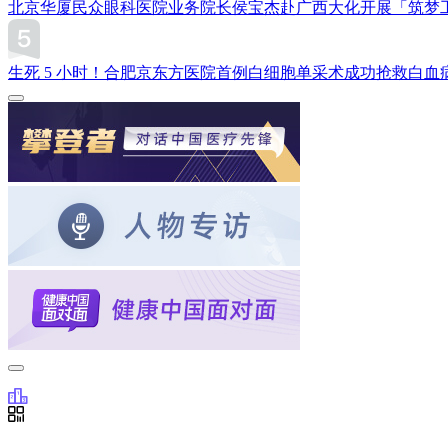
北京华厦民众眼科医院业务院长侯宝杰赴广西大化开展「筑梦
生死 5 小时！合肥京东方医院首例白细胞单采术成功抢救白血