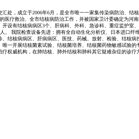
汇处，成立于2006年6月，是全市唯一一家集传染病防治、结
病的医疗救治、全市结核病防治工作，并被国家卫计委确定为河南
医院。开设有结核病病区3个、肝病科、外科、急诊科、重症监护
2人。 我院检查设备先进：拥有全自动生化分析仪、日本进口纤维支
诊、结核病病区、肝病病区、医技、药械、放射、检验、结核病
、唯一开展结核菌素试验、结核菌培养、结核菌药物敏感试验的
治疗权威机构，在肺结核、肺外结核和肺科其它疑难杂症的诊疗