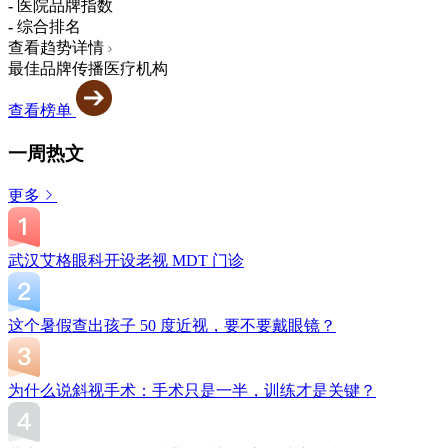
-
医院品牌指数
-
综合排名
查看趋势详情
最佳品牌传播医疗机构
查看榜单
一周热文
更多
武汉艾格眼科开设老视 MDT 门诊
这个暑假查出孩子 50 度近视，要不要戴眼镜？
为什么说斜视手术：手术只是一半，训练才是关键？