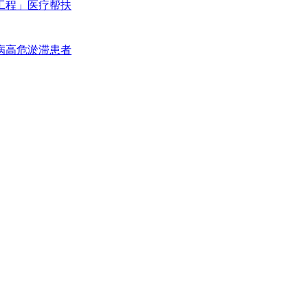
工程」医疗帮扶
病高危淤滞患者