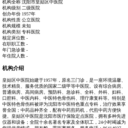
机构全称
沈阳市皇姑区中医院
机构级别
二级医院
创办年份
1957年
机构性质
公立医院
机构规模
未知
机构类别
专科医院
核定床位数
-
在职职工数
-
年门急诊量
-
年住院人数
-
机构介绍
皇姑区中医院始建于1957年，原名三门诊，是一座环境温馨、
技术精良、服务优质的国家二级甲等中医院。设有综合病房、
普通病房、高间病房。预防科、急诊科、全科、外科、妇科、
口腔科、中医内科、中医特色骨伤科、理疗康复科等。特别是
中医特色骨伤科被评为沈阳市中医特色重点专科，治疗效果享
誉全国；中药品种齐全，配有中药煎药机，代煎中药方便快
捷。皇姑区中医院是沈阳市医疗保险定点医院，拥有多种先进
仪器和设备；全院十余名著名专家及全体职工，24小时竭诚为