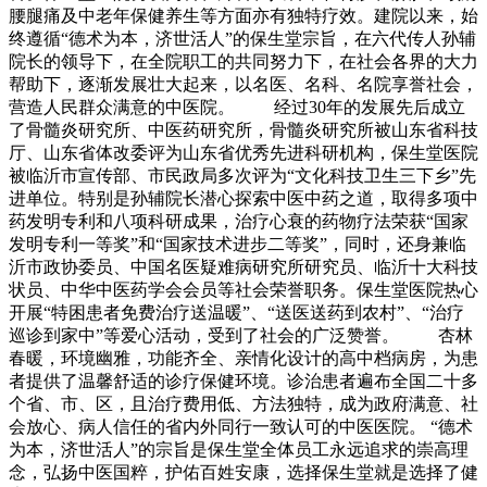
腰腿痛及中老年保健养生等方面亦有独特疗效。建院以来，始
终遵循“德术为本，济世活人”的保生堂宗旨，在六代传人孙辅
院长的领导下，在全院职工的共同努力下，在社会各界的大力
帮助下，逐渐发展壮大起来，以名医、名科、名院享誉社会，
营造人民群众满意的中医院。 经过30年的发展先后成立
了骨髓炎研究所、中医药研究所，骨髓炎研究所被山东省科技
厅、山东省体改委评为山东省优秀先进科研机构，保生堂医院
被临沂市宣传部、市民政局多次评为“文化科技卫生三下乡”先
进单位。特别是孙辅院长潜心探索中医中药之道，取得多项中
药发明专利和八项科研成果，治疗心衰的药物疗法荣获“国家
发明专利一等奖”和“国家技术进步二等奖”，同时，还身兼临
沂市政协委员、中国名医疑难病研究所研究员、临沂十大科技
状员、中华中医药学会会员等社会荣誉职务。保生堂医院热心
开展“特困患者免费治疗送温暖”、“送医送药到农村”、“治疗
巡诊到家中”等爱心活动，受到了社会的广泛赞誉。 杏林
春暖，环境幽雅，功能齐全、亲情化设计的高中档病房，为患
者提供了温馨舒适的诊疗保健环境。诊治患者遍布全国二十多
个省、市、区，且治疗费用低、方法独特，成为政府满意、社
会放心、病人信任的省内外同行一致认可的中医医院。 “德术
为本，济世活人”的宗旨是保生堂全体员工永远追求的崇高理
念，弘扬中医国粹，护佑百姓安康，选择保生堂就是选择了健