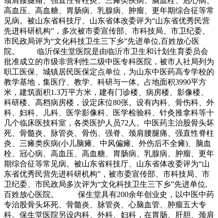
颈肩腰腿痛、强直性脊柱炎、三瘫类疾病、脑血栓、冠心病、
高血压、高血糖、胃肠病、乳腺病、肿瘤、更年期综合征等常
见病。被山东省科技厅、山东省体改委评为“山东省优秀民营
先进科研机构”，多次被市委宣传部、市科技局、市卫纪委、
市民政局评为“文化科技卫生三下乡”先进单位,百姓放心医
院。 临沂保生堂医院是由临沂市卫生和计划生育委员会
批准成立的市级非营利性二级中医专科医院，被市人社局列为
职工医保、城镇居民医保定点单位，为山东中医药高专学校的
教学基地，集医疗、教学、科研与一体。占地面积3990平方
米，建筑面积1.3万平方米，建有门诊楼、病房楼、影像楼、
科研楼、高档病房楼，设定床位80张。设有内科、骨伤科、外
科、妇科、儿科、医学影像科、医学检验科、针灸推拿科等十
几个临床医技科室，各类医护人员72人。中医药主治股骨头坏
死、骨髓炎、脉管炎、骨伤、强脊、颈肩腰腿痛、强直性脊柱
炎、三瘫类疾病(小儿脑瘫、中风偏瘫、外伤后不全瘫)、脑血
栓、冠心病、高血压、高血糖、胃肠病、乳腺病、肿瘤、更年
期综合征等常见病。被山东省科技厅、山东省体改委评为“山
东省优秀民营先进科研机构”，被市委宣传部、市科技局、市
卫纪委、市民政局多次评为“文化科技卫生三下乡”先进单位,
百姓放心医院。 保生堂具有200余年创业史，以中医中药
专治股骨头坏死、骨髓炎、脉管炎、心脑血管、肿瘤五大专
科。保生堂医院另设内科、外科、妇科，在胃肠、肝胆、颈肩