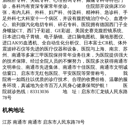
酒精肝专科、失眠专科、心理咨询专科、癫痫专科等特色门
诊，各科均有资深专家常年坐诊。 住院部开设病床350
张，有内儿科、外科、妇产科、传染科、精神科、急诊科、手
足外科七大科室十一个病区，并设有腹腔镜治疗中心、血透中
心、前列腺汽化电切专科、碎石专科。医院拥有德国西门子全
身螺旋CT、西门子彩超、GE彩超、美国史赛克腹腔镜系统、
日本进口电子胃镜、电子肠镜、进口脑电图机、脑地形图仪、
进口AK95血透机、全自动生化分析仪、日本富士CR机、体外
震波碎石仪等先进的医疗仪器和设备。医院与上海、南京、苏
州、南通等多家三甲医院保持常年业务往来，为医院提供强大
的技术保障。经过全院人员的不懈努力，医院多次获得南通市
文明单位、南通市先进集体、南通市十佳医院、南通市文明诚
信窗口、启东市无红包医院、平安医院等荣誉称号。 我
院将一如既往以优质的诊疗技术、合理的收费价格、温馨的服
务环境，真诚地为全市百万人民身心健康保驾护航！ 医
院就诊热线：83313036 地 址：启东市汇龙镇人民东路
78号
机构地址
江苏 南通市 南通市 启东市人民东路78号