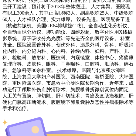
床位740张、按照三级医院标准打造的位于金州大道的新医院
已开工建设，预计将于2018年整体搬迁。 人才集聚。医院现
有职工300余人，其中正高职称3人、副高职称25人、中级职称
60人，人才梯队合理、实力雄厚。 设备先进。医院配备了进
口核磁共振机、美国GE64排螺旋CT机、全自动生化分析仪、
全自动血球分析仪、肺功能仪、四维彩超、数字化医用X线摄
影系统、原子吸收分光光度计等先进齐全的医疗设备。 科室
齐全。医院设置普外科、创伤外科、泌尿外科、骨科、呼吸消
化内科、内分泌内科、心内科、神经内科、妇科、产科、儿
科、检验科、放射科、医技科、内窥镜室、体检中心、疼痛康
复理疗科、皮肤科、眼科、耳鼻喉科、口腔科、肛肠科、碎石
科、急诊科等30余科室。 技术雄厚。医院与北京积水潭医
院、上海复旦大学妇产科医院、西南医院、新桥医院、大坪医
院、重医附属医院、市急救中心等医院长期合作。近年来，成
功进行了颅脑外伤血肿清除术、胸腰椎骨折微创复位内固定、
人工关节置换、脾切除、肝叶切除术、胃癌及直肠癌根除、肝
硬化门脉高压断流术、腹腔镜下卵巢囊肿及恶性肿瘤根除术等
手术和治疗。