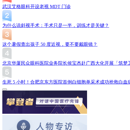
武汉艾格眼科开设老视 MDT 门诊
为什么说斜视手术：手术只是一半，训练才是关键？
这个暑假查出孩子 50 度近视，要不要戴眼镜？
北京华厦民众眼科医院业务院长侯宝杰赴广西大化开展「筑梦
生死 5 小时！合肥京东方医院首例白细胞单采术成功抢救白血