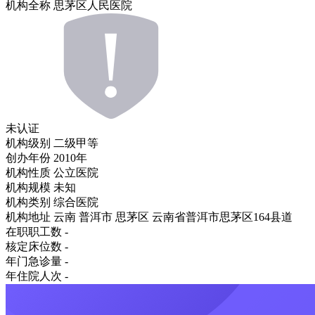
机构全称
思茅区人民医院
未认证
机构级别
二级甲等
创办年份
2010年
机构性质
公立医院
机构规模
未知
机构类别
综合医院
机构地址
云南 普洱市 思茅区 云南省普洱市思茅区164县道
在职职工数
-
核定床位数
-
年门急诊量
-
年住院人次
-