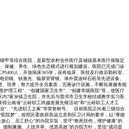
二级甲等综合医院，是新型农村合作医疗及城镇基本医疗保险定
医疗、保健、养生、绿色生态模式进行规划建设。医院已完成门诊
约400人，开放病床365张，设有临床、医技及行政后勤科室、
列腺电切镜、钬激光、输尿管肾镜、体外震波碎石机等先进设备。
进、培养，努力提升全员素质，完善诊疗设施，不断拓展服务能
护理工程”、“创建国家卫生市”、“创建等级医院”等，使医疗
区内7家乡镇卫生院，并先后与普洱市卫生学校结成教学实习医
得云南省“云岭职工跨越发展先锋活动”和“云岭职工人才工
企业”、“先进职工之家”等荣誉称号。 目前医院正向着三级综合
”、“医院梦”，按照区委政府高远立意和区卫计局的要求，以“厚德
放心，员工舒心”的办院宗旨，坚守“救死扶伤，维护健康”的
、德制兼施、人技并举、优质高效”的办院方针，坚信“成功是