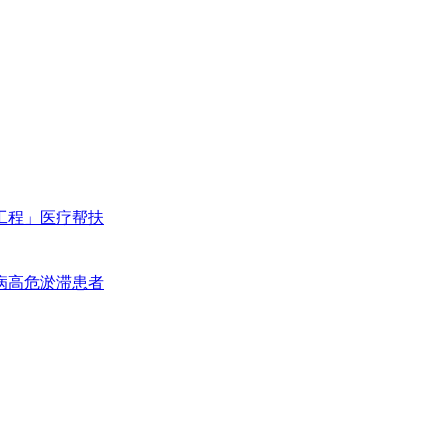
工程」医疗帮扶
病高危淤滞患者