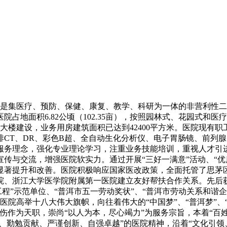
月，是集医疗、预防、保健、康复、教学、科研为一体的非营利性
占地面积6.82公顷（102.35亩），按照园林式、花园式和
大楼建设，业务用房建筑面积已达到42400平方米。医院现有职工
6排CT、DR、彩色B超、全自动生化分析仪、电子胃肠镜、前
服务理念，强化专业理论学习，注重业务技能培训，重视人才引
与交流，增强医院软实力。通过开展“三好一满意”活动、“优质
显著提升和改善。医院积极响应国家医改政策，全面托管了思茅
、浙江大学医学院附属第一医院建立友好帮扶合作关系。先后获
工程”示范单位、“普洱市五一劳动奖状”、“普洱市劳动关系和谐
张）。医院高举十八大伟大旗帜，向往着伟大的“中国梦”、“普洱梦
伤作为天职，崇尚“以人为本，尽心竭力”为服务宗旨，本着“百姓
院、勤勉贡献、严谨创新、自强卓越”的医院精神，沿着“文化引领