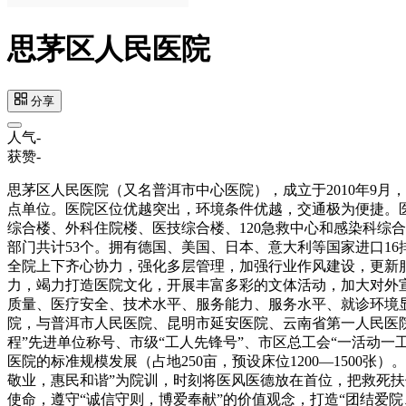
思茅区人民医院
分享
人气
-
获赞
-
思茅区人民医院（又名普洱市中心医院），成立于2010年9
点单位。医院区位优越突出，环境条件优越，交通极为便捷。医院
综合楼、外科住院楼、医技综合楼、120急救中心和感染科综合
部门共计53个。拥有德国、美国、日本、意大利等国家进口1
全院上下齐心协力，强化多层管理，加强行业作风建设，更新
力，竭力打造医院文化，开展丰富多彩的文体活动，加大对外宣传
质量、医疗安全、技术水平、服务能力、服务水平、就诊环境
院，与普洱市人民医院、昆明市延安医院、云南省第一人民医院
程”先进单位称号、市级“工人先锋号”、市区总工会“一活动一
医院的标准规模发展（占地250亩，预设床位1200—1500
敬业，惠民和谐”为院训，时刻将医风医德放在首位，把救死扶
使命，遵守“诚信守则，博爱奉献”的价值观念，打造“团结爱