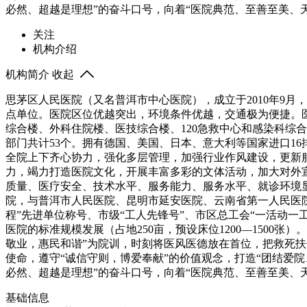
必然、超越是理想”的奋斗口号，向着“医院典范、至善至美、
关注
机构介绍
机构简介
收起
思茅区人民医院（又名普洱市中心医院），成立于2010年9
点单位。医院区位优越突出，环境条件优越，交通极为便捷。医院
综合楼、外科住院楼、医技综合楼、120急救中心和感染科综合
部门共计53个。拥有德国、美国、日本、意大利等国家进口1
全院上下齐心协力，强化多层管理，加强行业作风建设，更新
力，竭力打造医院文化，开展丰富多彩的文体活动，加大对外宣传
质量、医疗安全、技术水平、服务能力、服务水平、就诊环境
院，与普洱市人民医院、昆明市延安医院、云南省第一人民医院
程”先进单位称号、市级“工人先锋号”、市区总工会“一活动一
医院的标准规模发展（占地250亩，预设床位1200—1500
敬业，惠民和谐”为院训，时刻将医风医德放在首位，把救死扶
使命，遵守“诚信守则，博爱奉献”的价值观念，打造“团结爱
必然、超越是理想”的奋斗口号，向着“医院典范、至善至美、
基础信息