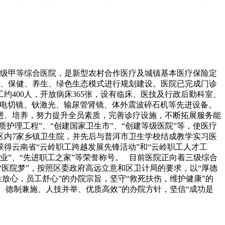
二级甲等综合医院，是新型农村合作医疗及城镇基本医疗保险定
医疗、保健、养生、绿色生态模式进行规划建设。医院已完成门诊
约400人，开放病床365张，设有临床、医技及行政后勤科室、
列腺电切镜、钬激光、输尿管肾镜、体外震波碎石机等先进设备。
进、培养，努力提升全员素质，完善诊疗设施，不断拓展服务能
护理工程”、“创建国家卫生市”、“创建等级医院”等，使医疗
区内7家乡镇卫生院，并先后与普洱市卫生学校结成教学实习医
得云南省“云岭职工跨越发展先锋活动”和“云岭职工人才工
企业”、“先进职工之家”等荣誉称号。 目前医院正向着三级综合
”、“医院梦”，按照区委政府高远立意和区卫计局的要求，以“厚德
放心，员工舒心”的办院宗旨，坚守“救死扶伤，维护健康”的
、德制兼施、人技并举、优质高效”的办院方针，坚信“成功是