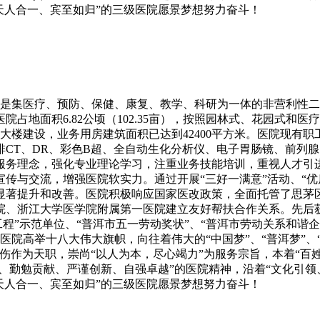
天人合一、宾至如归”的三级医院愿景梦想努力奋斗！
月，是集医疗、预防、保健、康复、教学、科研为一体的非营利性
占地面积6.82公顷（102.35亩），按照园林式、花园式和
大楼建设，业务用房建筑面积已达到42400平方米。医院现有职工
6排CT、DR、彩色B超、全自动生化分析仪、电子胃肠镜、前
服务理念，强化专业理论学习，注重业务技能培训，重视人才引
与交流，增强医院软实力。通过开展“三好一满意”活动、“优质
显著提升和改善。医院积极响应国家医改政策，全面托管了思茅
、浙江大学医学院附属第一医院建立友好帮扶合作关系。先后获
工程”示范单位、“普洱市五一劳动奖状”、“普洱市劳动关系和谐
张）。医院高举十八大伟大旗帜，向往着伟大的“中国梦”、“普洱梦
伤作为天职，崇尚“以人为本，尽心竭力”为服务宗旨，本着“百姓
院、勤勉贡献、严谨创新、自强卓越”的医院精神，沿着“文化引领
天人合一、宾至如归”的三级医院愿景梦想努力奋斗！