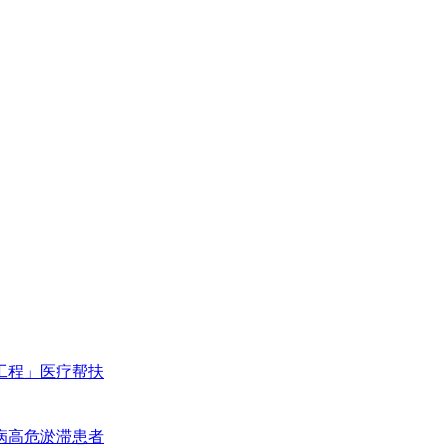
工程」医疗帮扶
病高危淤滞患者