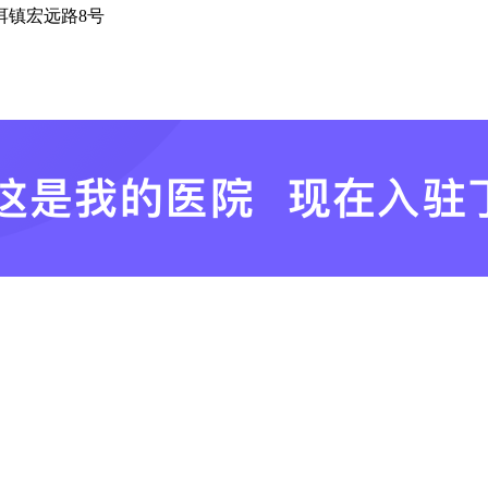
洱镇宏远路8号