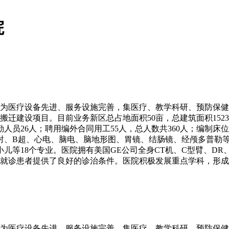
院
展成为医疗设备先进、服务设施完善，集医疗、教学科研、预防保健
目前业务新区总占地面积50亩，总建筑面积15233.03
勤人员26人；聘用编外合同用工55人，总人数共360人；编制床位
射、B超、心电、脑电、脑地形图、胃镜、结肠镜、经颅多普勒等
儿等18个专业。医院拥有美国GE公司全身CT机、C型臂、D
，为就诊患者提供了良好的诊治条件。医院积极发展重点学科，形
展成为医疗设备先进、服务设施完善，集医疗、教学科研、预防保健