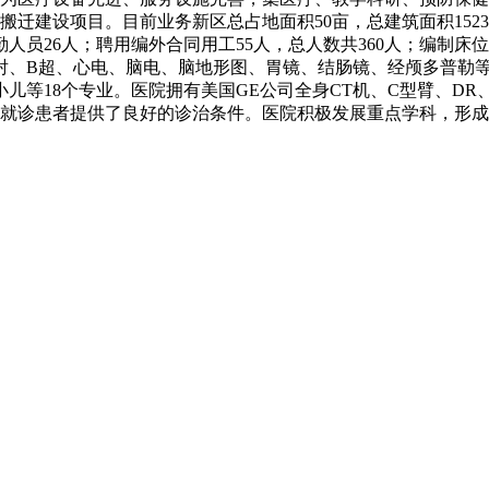
目前业务新区总占地面积50亩，总建筑面积15233.03
勤人员26人；聘用编外合同用工55人，总人数共360人；编制床位
射、B超、心电、脑电、脑地形图、胃镜、结肠镜、经颅多普勒等
儿等18个专业。医院拥有美国GE公司全身CT机、C型臂、D
，为就诊患者提供了良好的诊治条件。医院积极发展重点学科，形