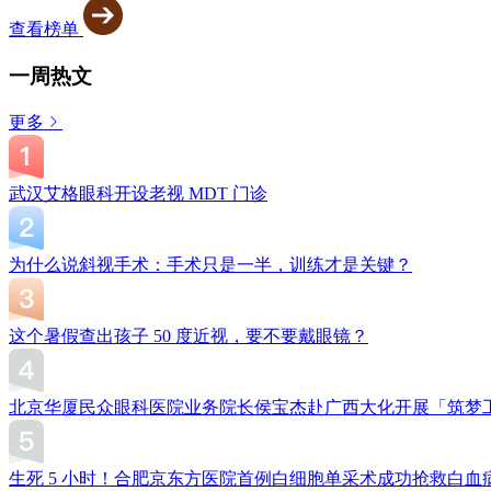
查看榜单
一周热文
更多
武汉艾格眼科开设老视 MDT 门诊
为什么说斜视手术：手术只是一半，训练才是关键？
这个暑假查出孩子 50 度近视，要不要戴眼镜？
北京华厦民众眼科医院业务院长侯宝杰赴广西大化开展「筑梦
生死 5 小时！合肥京东方医院首例白细胞单采术成功抢救白血