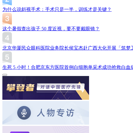
为什么说斜视手术：手术只是一半，训练才是关键？
这个暑假查出孩子 50 度近视，要不要戴眼镜？
北京华厦民众眼科医院业务院长侯宝杰赴广西大化开展「筑梦
生死 5 小时！合肥京东方医院首例白细胞单采术成功抢救白血