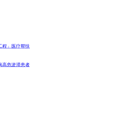
工程」医疗帮扶
病高危淤滞患者