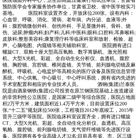
医院颌面外科中心，卫生部高血压健康行动试点单位，甘肃省
预防医学会专家服务协作单位，甘肃省卫校、省中医学校实习
基地。 医院科室设置齐全，开放床位200张。设有内科：
心血管、呼吸、消化、肾病、老年病、内分泌、血液等;外
科：腹腔镜微创外科、创伤外科、手足显微外科、骨科、烧
伤、泌尿;肿瘤内科;妇产科;儿科;中医科;眼科;口腔科;耳鼻喉科;
皮肤科;整形美容科;康复理疗科等临床科室和放射、检验、超
声、心脑电图、内窥镜等相关辅助科室。 医院拥有进口
螺旋CT、双舱十座大型高压氧舱、数字胃肠机、激光照相
机、大型X光机、彩超、全自动生化分析仪、血透机、腹腔
镜、胸腔镜、宫腔镜、椎间盘镜、关节镜、前列腺电切镜及麻
醉机、呼吸机、心电监护等高精尖的医疗设备及医院信息管理
系统、中心供氧、中心吸引、中心呼叫系统，拥有省内先进的
手术室配置和相应的专业技术人员。 酒钢(集团)兰泰医
院是由酒泉钢铁(集团)公司投资在原兰钢医院基础上改造建设
的非营利性公立医院，是国家二级甲等综合医院，医院占地面
积2万平方米，建筑面积近1.4万平方米，目前设置床位200
张,“十二五”规划床位500张，工程项目2012年底竣工，2015年
晋升三级甲等医院。医院临床科室设置齐全，拥有进口螺旋
CT、大型X光机、彩超、全自动生化分析仪、血透机、高压
氧舱、腹腔镜、前列腺电切镜、支气管纤维镜等先进医疗设
备。医院拥有各专业高级人才32名;目前具有省、市、区三级