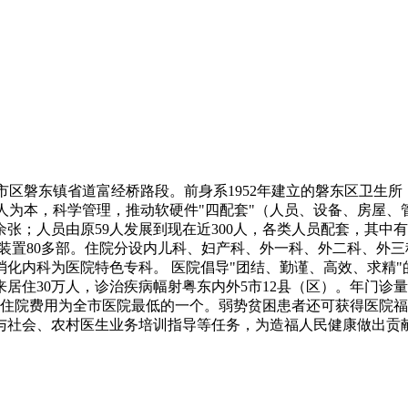
市区磐东镇省道富经桥路段。前身系1952年建立的磐东区卫生所
为本，科学管理，推动软硬件"四配套"（人员、设备、房屋、管
00余张；人员由原59人发展到现在近300人，各类人员配套，其中
装置80多部。住院分设内儿科、妇产科、外一科、外二科、外三
化内科为医院特色专科。 医院倡导"团结、勤谨、高效、求精"
住30万人，诊治疾病幅射粤东内外5市12县（区）。年门诊量达14
。门诊、住院费用为全市医院最低的一个。弱势贫困患者还可获得
与社会、农村医生业务培训指导等任务，为造福人民健康做出贡