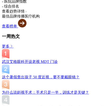
-
医院品牌指数
-
综合排名
查看趋势详情
最佳品牌传播医疗机构
查看榜单
一周热文
更多
武汉艾格眼科开设老视 MDT 门诊
这个暑假查出孩子 50 度近视，要不要戴眼镜？
为什么说斜视手术：手术只是一半，训练才是关键？