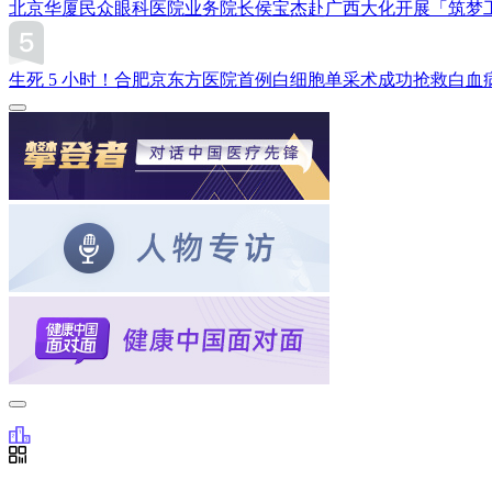
北京华厦民众眼科医院业务院长侯宝杰赴广西大化开展「筑梦
生死 5 小时！合肥京东方医院首例白细胞单采术成功抢救白血