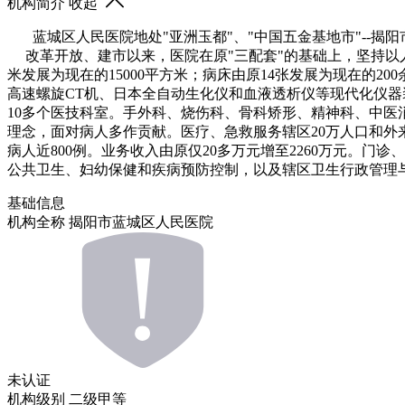
机构简介
收起
蓝城区人民医院地处"亚洲玉都"、"中国五金基地市"--揭阳
改革开放、建市以来，医院在原"三配套"的基础上，坚持以人
米发展为现在的15000平方米；病床由原14张发展为现在的2
高速螺旋CT机、日本全自动生化仪和血液透析仪等现代化仪器
10多个医技科室。手外科、烧伤科、骨科矫形、精神科、中医消
理念，面对病人多作贡献。医疗、急救服务辖区20万人口和外来居
病人近800例。业务收入由原仅20多万元增至2260万元
公共卫生、妇幼保健和疾病预防控制，以及辖区卫生行政管理
基础信息
机构全称
揭阳市蓝城区人民医院
未认证
机构级别
二级甲等