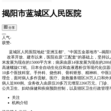
揭阳市蓝城区人民医院
分享
人气
-
获赞
-
蓝城区人民医院地处"亚洲玉都"、"中国五金基地市"--揭阳
改革开放、建市以来，医院在原"三配套"的基础上，坚持以人
米发展为现在的15000平方米；病床由原14张发展为现在的2
高速螺旋CT机、日本全自动生化仪和血液透析仪等现代化仪器
10多个医技科室。手外科、烧伤科、骨科矫形、精神科、中医消
理念，面对病人多作贡献。医疗、急救服务辖区20万人口和外来居
病人近800例。业务收入由原仅20多万元增至2260万元
公共卫生、妇幼保健和疾病预防控制，以及辖区卫生行政管理
关注
机构介绍