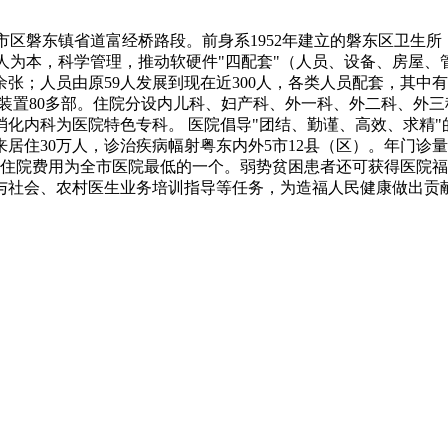
市区磐东镇省道富经桥路段。前身系1952年建立的磐东区卫生所
为本，科学管理，推动软硬件"四配套"（人员、设备、房屋、管
00余张；人员由原59人发展到现在近300人，各类人员配套，其中
装置80多部。住院分设内儿科、妇产科、外一科、外二科、外三
化内科为医院特色专科。 医院倡导"团结、勤谨、高效、求精"
住30万人，诊治疾病幅射粤东内外5市12县（区）。年门诊量达14
。门诊、住院费用为全市医院最低的一个。弱势贫困患者还可获得
与社会、农村医生业务培训指导等任务，为造福人民健康做出贡