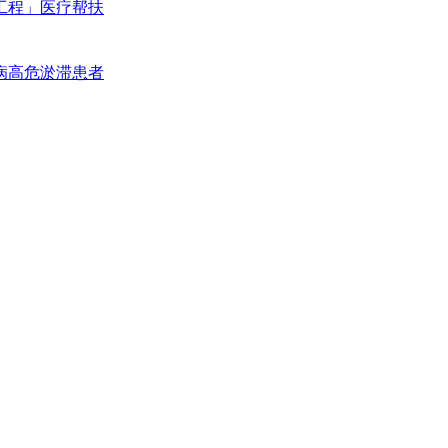
工程」医疗帮扶
病高危淤滞患者