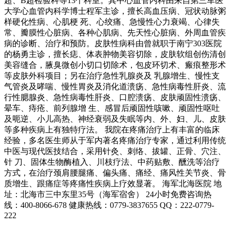
超、B超检验科等13个科室。其中心血管内科由来自第三军医
大学心血管内科学博士程军主诊，擅长高血压病、冠状动脉粥
样硬化性病、心肌梗 死、心绞痛、急慢性心力衰竭、心律失
常、瓣膜性心脏病、各种心肌病、先天性心脏病、外周血管疾
病的诊断、治疗和预防。皮肤性病科由曾就职于南宁303医院
的杨勇主诊，擅长痣、体表肿物美容切除，皮肤软组创伤清创
美容缝合，腋臭微创小切口切除术，包皮环切术、瘢痕整形术
等皮肤外科项目；另在治疗急性乳腺炎及 乳腺增生、慢性支
气管炎及哮喘、慢性胃炎及消化道溃疡、急性病毒性肝炎、流
行性腮腺炎、急性病毒性肝炎、口腔溃疡、皮肤顽固性溃疡、
晕车、痔疮、前列腺增 生、感冒后顽固性咳嗽、顽固性呕吐
及呃逆、小儿高热、神经衰弱及失眠等内、外、妇、儿、皮肤
等多种疾病上有独特疗法。 我院在疼痛治疗上有丰富的临床
经验，多名医生师从于军内著名疼痛治疗专家，通过利用传统
中医与现代医技结合，采用针灸、刺络、拔罐、正骨、穴注、
针 刀、固体生物酶植入、川枝疗法、中药贴敷、醺洗等治疗
方式，在治疗颈肩腰腿痛、偏头痛、痛经、痛风性关节炎、骨
质增生、跟痛症等疼痛性疾病上疗效显著。 海军北海医院 地
址：北海市三中东里35号（海军宿舍） 24小时免费咨询热
线：400-8066-678 健康热线：0779-3837655 QQ：222-0779-
222