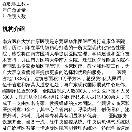
在职职工数
-
年门急诊量
-
年住院人数
-
机构介绍
南方医科大学仁康医院是东莞康华集团继巨资打造康华医院
后，历时四年在厚街镇精心打造的一所大型现代化综合性医
院，该院将由南方医科大学提供医院管理、学科建设和医疗技
术支持，并由南方医科大学南方医院、珠江医院等附属医院不
定期派出专家参加医院管理、临床医疗、教学和科研工作，为
广大群众看病就医提供更多的选择和优质的服务。 医院
占地118.88亩，建筑总面积11万平方米，总投资5亿人民币，
位于省道和家具大道交汇处，与广东现代国际展览中心毗邻。
编制床位近500张，全院编制总人数800人，计划医疗技术人员
500人，现已从全国各地引进的医疗技术人员超过300余人，形
成了一支由知名专家、教授组成的技术团队。全院设立临床和
医技科室20余个，其中心血管内科、呼吸内科、创伤骨科、泌
尿外科、妇科、儿科等专科具有明显学科优势。 医院服务
设施齐全、设备一流，除中央监控系统、中央供氧供气系统以
及门诊就医智能一卡通等医院智能管理系统外，还配备高速螺