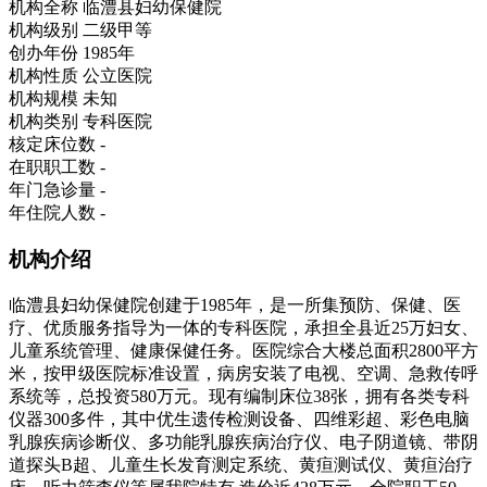
机构全称
临澧县妇幼保健院
机构级别
二级甲等
创办年份
1985年
机构性质
公立医院
机构规模
未知
机构类别
专科医院
核定床位数
-
在职职工数
-
年门急诊量
-
年住院人数
-
机构介绍
临澧县妇幼保健院创建于1985年，是一所集预防、保健、医
疗、优质服务指导为一体的专科医院，承担全县近25万妇女、
儿童系统管理、健康保健任务。医院综合大楼总面积2800平方
米，按甲级医院标准设置，病房安装了电视、空调、急救传呼
系统等，总投资580万元。现有编制床位38张，拥有各类专科
仪器300多件，其中优生遗传检测设备、四维彩超、彩色电脑
乳腺疾病诊断仪、多功能乳腺疾病治疗仪、电子阴道镜、带阴
道探头B超、儿童生长发育测定系统、黄疸测试仪、黄疸治疗