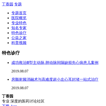
丁香园
专题
专题首页
医院概览
专业特色
知名专家
特色诊疗
公益之家
科普视频
特色诊疗
成功救治Ⅲ型主动脉-肺动脉间隔缺损先心病患儿案例
2019.08.07
房颤射频消融术与高难度超小左心耳封堵一站式治疗
2019.08.07
丁香园
专业 深度的医药讨论社区