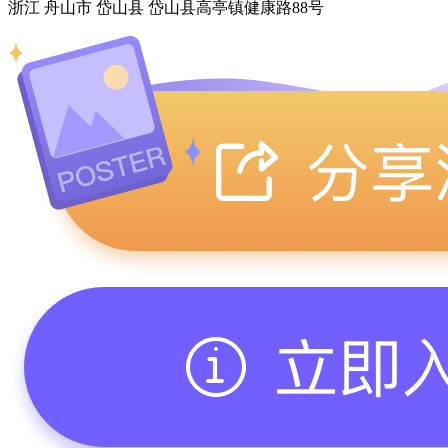
浙江 舟山市 岱山县 岱山县高亭镇健康路88号