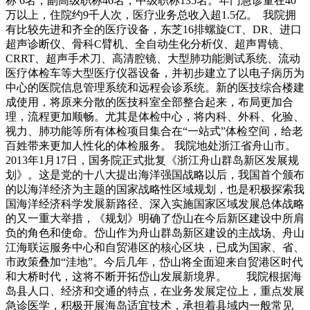
称 6名，副高级职称46名，中级职称135名。年门急诊量在40
万以上，住院约9千人次，医疗业务总收入超1.5亿。 我院拥
有比较先进和齐全的医疗设备，东芝16排螺旋CT、DR、进口
超声诊断仪、骨科C臂机、全自动生化分析仪、超声胃镜、
CRRT、超声手术刀、高清腔镜、大型肺功能测试系统、流动
医疗体检车等大型医疗仪器设备，并初步建立了以电子病历为
中心的医院信息管理系统和远程会诊系统。新的医技综合楼建
成使用，将原来分散的医技科室全部整合起来，布局更加合
理，流程更加顺畅。尤其是体检中心，将内科、外科、化验、
视力、肺功能等所有体检项目集合在“一站式”体检空间，给老
百姓带来更加人性化的体检服务。 我院地处浙江省舟山市。
2013年1月17日，国务院正式批复《浙江舟山群岛新区发展规
划》。这是党的十八大提出海洋强国战略以后，我国首个颁布
的以海洋经济为主题的国家战略性区域规划，也是积极探索我
国海洋经济科学发展新路径、深入实施国家区域发展总体战略
的又一重大举措，《规划》明确了岱山在今后新区建设中所肩
负的角色和使命。岱山作为舟山群岛新区建设的主战场、舟山
江海联运服务中心和自贸港区的核心区块，已成为国家、省、
市政策叠加“洼地”。今后几年，岱山将全面迎来自贸港区时代
和大桥时代，这将不断开拓岱山发展新境界。 我院根据海
岛县人口、经济和交通的特点，在业务发展定位上，重点发展
急诊医学，积极开展海岛适宜技术，承担着县域内一般常见