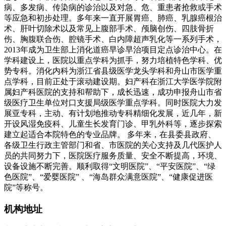
病、多发病、传染病的诊治以及对急、危、重患者抢救或手术
等应急和初步处理。多年来一直开展胃癌、肺癌、乳腺癌根治
术、肝叶切除术以及常见上腹部手术、颅脑创伤、四肢骨折
伤、胸腹联合伤、腔镜手术、白内障超声乳化等一系列手术，
2013年成为卫生部上消化道癌早诊早治项目定点诊治中心。在
学科建设上，医院以重点学科为抓手，努力培植特色学科、优
势专科。消化内科为浙江省县级医学龙头学科和舟山市医学重
点学科，目前正处于滚动建设期。妇产科在浙江大学医学院附
属妇产科医院的支持和帮助下，成长迅速，成功申报舟山市省
级医疗卫生单位对口支援局级医学重点学科。同时医院大力发
展亚专科，主动、有计划地推动专科精细化发展，近几年，新
开设风湿免疫科、儿童生长发育门诊、甲乳外科等，逐步探索
建立起适合本院特色的专业品牌。 多年来，在县委县政府、
各级卫生行政主管部门和省、市医院的关心支持及几代医护人
员的共同努力下，医院医疗服务质量、安全不断提高，环境、
设备设施不断完善。顺利取得“文明医院”、“平安医院”、“绿
色医院”、“爱婴医院” 、“海岛群众满意医院”、“健康促进医
院”等称号。
机构地址