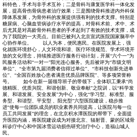
科特色，手术与非手术互补；二是骨科与康复医学科一体化发
展，提高骨伤骨病患者治疗效果；三是围绕骨科推进内外科保
障体系发展，为骨外科的发展提供强有利的技术支撑。特别是
糖尿病、心脑血管病诊疗水平的提高，对骨科术前、术中、术
后尤其是对高龄骨外科患者的手术起到了有效的技术支撑，成
为了我院的一大亮点。目前已被列入北京宣武医院国家脑卒中
心协作单位。 以人为本，便民惠民。在医院发展上，强
化就医环境舒心，人文环境和谐、医疗环境规范、学术环境开
放的文化理念，持续推进医疗服务行动计划，开展“六个一”为
民服务活动和“一对一”阳光连心服务。先后被评为“市级文明
单位”、“全市第九届消费者信得过单位”、“市科技创新先进单
位”、“全国百姓放心患者满意优质品牌医院”、等多项荣誉称
号。 如今在新一届领导班子的带领下，全体职工秉承“尚
德精医、优质兴院、和谐创新、敬业奉献”之院训，以“科学发
展、和谐发展、安全发展”为中心，强化“学习型、标准型、服
务型、和谐型、平安型 、阳光型”六型医院建设，稳步推
进“使每一位团队成员的职业素养共同提高，让医院与每一位
员工共同发展”的理念，在北京积水潭医院的帮带下，全面提
升医院内涵，将医院建设成为对接北京、辐射晋、蒙的区域骨
科诊疗中心和中国冰雪运动损伤研究治疗中心，造福山城人
民。