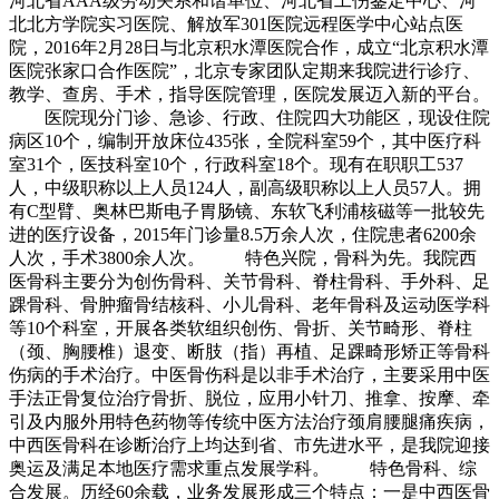
河北省AAA级劳动关系和谐单位、河北省工伤鉴定中心、河
北北方学院实习医院、解放军301医院远程医学中心站点医
院，2016年2月28日与北京积水潭医院合作，成立“北京积水潭
医院张家口合作医院”，北京专家团队定期来我院进行诊疗、
教学、查房、手术，指导医院管理，医院发展迈入新的平台。
医院现分门诊、急诊、行政、住院四大功能区，现设住院
病区10个，编制开放床位435张，全院科室59个，其中医疗科
室31个，医技科室10个，行政科室18个。现有在职职工537
人，中级职称以上人员124人，副高级职称以上人员57人。拥
有C型臂、奥林巴斯电子胃肠镜、东软飞利浦核磁等一批较先
进的医疗设备，2015年门诊量8.5万余人次，住院患者6200余
人次，手术3800余人次。 特色兴院，骨科为先。我院西
医骨科主要分为创伤骨科、关节骨科、脊柱骨科、手外科、足
踝骨科、骨肿瘤骨结核科、小儿骨科、老年骨科及运动医学科
等10个科室，开展各类软组织创伤、骨折、关节畸形、脊柱
（颈、胸腰椎）退变、断肢（指）再植、足踝畸形矫正等骨科
伤病的手术治疗。中医骨伤科是以非手术治疗，主要采用中医
手法正骨复位治疗骨折、脱位，应用小针刀、推拿、按摩、牵
引及内服外用特色药物等传统中医方法治疗颈肩腰腿痛疾病，
中西医骨科在诊断治疗上均达到省、市先进水平，是我院迎接
奥运及满足本地医疗需求重点发展学科。 特色骨科、综
合发展。历经60余载，业务发展形成三个特点：一是中西医骨