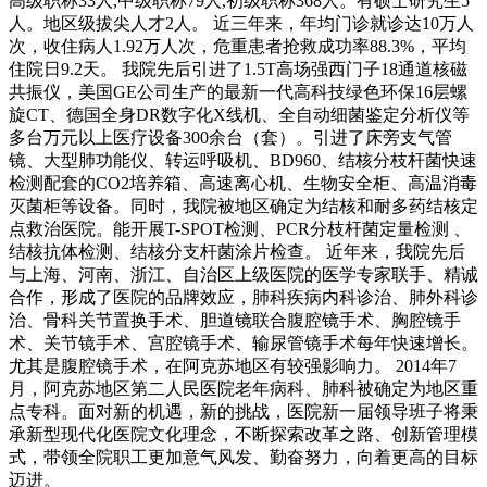
高级职称33人,中级职称79人,初级职称368人。有硕士研究生5
人。地区级拔尖人才2人。 近三年来，年均门诊就诊达10万人
次，收住病人1.92万人次，危重患者抢救成功率88.3%，平均
住院日9.2天。 我院先后引进了1.5T高场强西门子18通道核磁
共振仪，美国GE公司生产的最新一代高科技绿色环保16层螺
旋CT、德国全身DR数字化X线机、全自动细菌鉴定分析仪等
多台万元以上医疗设备300余台（套）。引进了床旁支气管
镜、大型肺功能仪、转运呼吸机、BD960、结核分枝杆菌快速
检测配套的CO2培养箱、高速离心机、生物安全柜、高温消毒
灭菌柜等设备。同时，我院被地区确定为结核和耐多药结核定
点救治医院。能开展T-SPOT检测、PCR分枝杆菌定量检测 、
结核抗体检测、结核分支杆菌涂片检查。 近年来，我院先后
与上海、河南、浙江、自治区上级医院的医学专家联手、精诚
合作，形成了医院的品牌效应，肺科疾病内科诊治、肺外科诊
治、骨科关节置换手术、胆道镜联合腹腔镜手术、胸腔镜手
术、关节镜手术、宫腔镜手术、输尿管镜手术每年快速增长。
尤其是腹腔镜手术，在阿克苏地区有较强影响力。 2014年7
月，阿克苏地区第二人民医院老年病科、肺科被确定为地区重
点专科。面对新的机遇，新的挑战，医院新一届领导班子将秉
承新型现代化医院文化理念，不断探索改革之路、创新管理模
式，带领全院职工更加意气风发、勤奋努力，向着更高的目标
迈进。