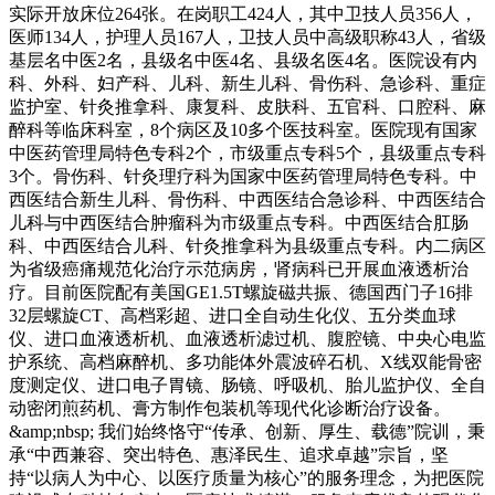
实际开放床位264张。在岗职工424人，其中卫技人员356人，
医师134人，护理人员167人，卫技人员中高级职称43人，省级
基层名中医2名，县级名中医4名、县级名医4名。医院设有内
科、外科、妇产科、儿科、新生儿科、骨伤科、急诊科、重症
监护室、针灸推拿科、康复科、皮肤科、五官科、口腔科、麻
醉科等临床科室，8个病区及10多个医技科室。医院现有国家
中医药管理局特色专科2个，市级重点专科5个，县级重点专科
3个。骨伤科、针灸理疗科为国家中医药管理局特色专科。中
西医结合新生儿科、骨伤科、中西医结合急诊科、中西医结合
儿科与中西医结合肿瘤科为市级重点专科。中西医结合肛肠
科、中西医结合儿科、针灸推拿科为县级重点专科。内二病区
为省级癌痛规范化治疗示范病房，肾病科已开展血液透析治
疗。目前医院配有美国GE1.5T螺旋磁共振、德国西门子16排
32层螺旋CT、高档彩超、进口全自动生化仪、五分类血球
仪、进口血液透析机、血液透析滤过机、腹腔镜、中央心电监
护系统、高档麻醉机、多功能体外震波碎石机、X线双能骨密
度测定仪、进口电子胃镜、肠镜、呼吸机、胎儿监护仪、全自
动密闭煎药机、膏方制作包装机等现代化诊断治疗设备。
&amp;nbsp; 我们始终恪守“传承、创新、厚生、载德”院训，秉
承“中西兼容、突出特色、惠泽民生、追求卓越”宗旨，坚
持“以病人为中心、以医疗质量为核心”的服务理念，为把医院