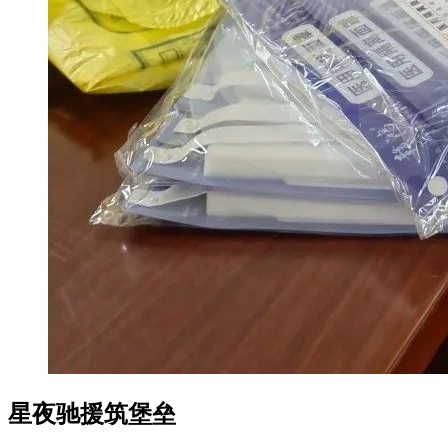
星夜驰援筑堡垒