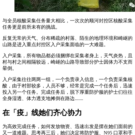
与全员核酸采集任务量大相比，一次次的顺河封控区核酸采集
任务更是前所未有的挑战。
反复无常的天气、分布稀疏的村落、陌生的地理环境和崎岖的
山路是进入重点封控区入户采集面临的一大难题。
入户采集，所有物品都必须捆绑在采集者身上，天气炎热，且
村与村之间相隔较远，崎岖的山路导致部分护士因体力不支而
晕倒。
入户采集往往两两一组，一个负责录入信息，一个负责采集核
酸，由于村部较多，人员不够，经常是完成一个任务后，迅速
投入另一个任务。完成任务后，脱下厚重防护服的护士们往往
全身湿透、体力透支地摊倒在路边.......
在「疫」线她们齐心协力
为高效完成任务，如何发放物资、迅速出发是摆在她们面前的
又一道难题。思考再三后，她们决定将防护服、N95 口罩和手