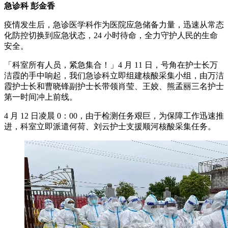
急诊科 彭金香
疫情发生后，急诊医学科作为医院应急储备力量，迅速从常态
化防控切换到应急状态，24 小时待命，全力守护人民的生命
安全。
「科室所有人员，紧急集合！」4 月 11 日，号角在护士长万
洁霞的手中响起，我们急诊科立即组建核酸采集小组，由万洁
霞护士长和曹晓锋副护士长带领肖莹、王姣、熊孟丽三名护士
第一时间冲上前线。
4 月 12 日凌晨 0：00，由于检测任务艰巨，为保障工作迅速推
进，科室立即派遣何荷、刘云护士支援顺河核酸采集任务。