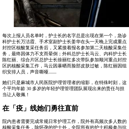
每次上报人员名单时，护士长的名字总是出现在第一个，急诊
科护士长万洁霞、手术室副护士长姜华在头一天晚上完成重点
封控区核酸复采任务后，又紧接着报名参加第二天核酸采集任
务，最终因体力不支而晕倒；外科总护士长马云、内科护士长
陈红丽、综合片区总护士长徐丽红多次带队参加顺河重点封控
区的核酸采集工作，马云因暴晒而脸部皮肤过敏，陈红丽因组
织安排人员，声音嘶哑.......
她们只是麻城市人民医院护理管理者的缩影，在特殊时刻，这
个平均年龄 30 多岁的年轻护理管理团队展现出来的责任与担
当让人敬佩！
在「疫」线她们勇往直前
院内患者需要完成常规日常护理工作，院外有高频次多人数的
核酸采集任务，除怀孕的护士外，全院所有的护士积极参与抗