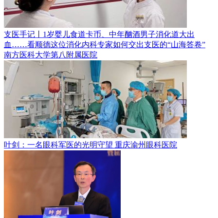
支医手记丨1岁婴儿食道卡币、中年酗酒男子消化道大出
血……看顺德这位消化内科专家如何交出支医的“山海答卷”
南方医科大学第八附属医院
叶剑：一名眼科军医的光明守望
重庆渝州眼科医院