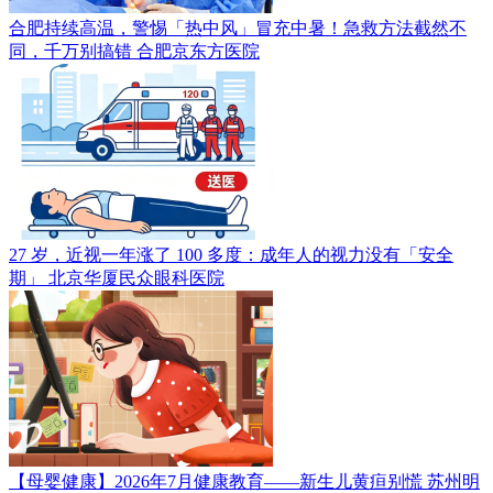
合肥持续高温，警惕「热中风」冒充中暑！急救方法截然不
同，千万别搞错
合肥京东方医院
27 岁，近视一年涨了 100 多度：成年人的视力没有「安全
期」
北京华厦民众眼科医院
【母婴健康】2026年7月健康教育——新生儿黄疸别慌
苏州明