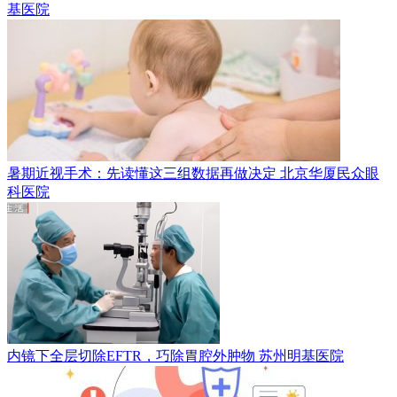
基医院
暑期近视手术：先读懂这三组数据再做决定
北京华厦民众眼
科医院
内镜下全层切除EFTR，巧除胃腔外肿物
苏州明基医院