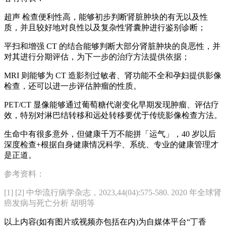
超声 检查便利性高，能够初步判断肾脏肿块的有无以及性
质，并且较好地对良性以及复杂性肾囊肿进行鉴别诊断；
平扫和增强 CT 的结合能够判断大部分肾脏肿块的良恶性，并
对其进行分期评估，为下一步的治疗方法提供依据；
MRI 则能够为 CT 造影剂过敏者、肾功能不全和孕妇提供影像
检查，还可以进一步评估肿瘤的性质。
PET/CT 显像能够通过葡萄糖代谢变化早期发现肿瘤、评估疗
效，特别对淋巴结转移和远处转移要优于传统影像检查方法。
生命中有很多意外，但健康千万不能拼「运气」，40 岁以后
深度检查+根据自身健康情况科学、系统、专业的健康管理才
是正道。
参考资料：
[1] [2] 中华流行病学杂志，2023,44(04):575-580. 2020 年全球肾
癌发病与死亡分析 胡明等
以上内容(如有图片或视频亦包括在内)为自媒体平台“丁香