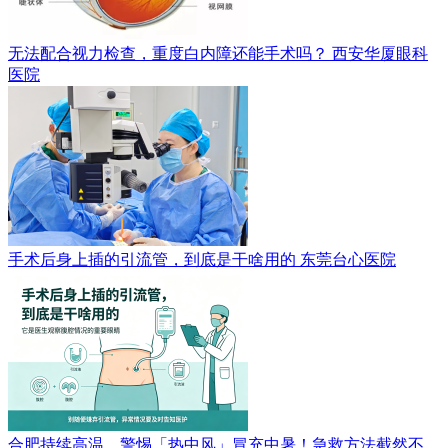
无法配合视力检查，重度白内障还能手术吗？
西安华厦眼科
医院
手术后身上插的引流管，到底是干啥用的
东莞台心医院
合肥持续高温，警惕「热中风」冒充中暑！急救方法截然不