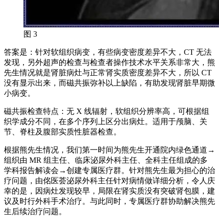
图 3
答案是：针对软组织病变，有些病变密度差异不大，CT 无法
发现，另外超声的检查与检查者操作技术水平关系非常大，熊
先生情况就是肾脏病灶与正常肾实质密度差异不大，所以 CT
没有显示出来，而磁共振弥补以上缺陷，有助发现肾脏早期微
小病变。
磁共振检查特点：无 X 线辐射，软组织分辨率高，可根据组
织学成分不同，在多个序列上区分出病灶。适用于颅脑、关
节、脊柱及腹部实质性脏器检查。
根据熊先生情况，我们第一时间为熊先生开通院内绿色通道→
组织由 MR 组主任、临床泌尿外科主任、全科主任组成的多
学科报告解读会→创建专属医疗群。针对熊先生最为担心的治
疗问题，由佲医荟泌尿外科主任针对病情做详细分析，令人庆
幸的是，因病灶发现较早，局限在肾实质没有突破肾包膜，建
议及时行外科手术治疗。与此同时，专属医疗群协助解决熊先
生后续治疗问题。